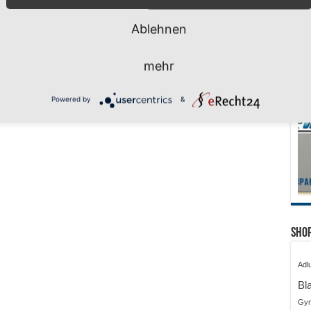
Ablehnen
mehr
Powered by
&
Shop
Adl
Bl
Gy