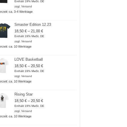
18,50 €
Enthält 19% MwSt. DE
bis
zzgl.
Versand
20,50 €
ferzeit: ca. 3-4 Werktage
Smaster Edition 12.23
Preisspanne:
18,50
€
–
21,00
€
18,50 €
Enthält 19% MwSt. DE
bis
zzgl.
Versand
21,00 €
ferzeit: ca. 10 Werktage
LOVE Basketball
Preisspanne:
18,50
€
–
20,50
€
18,50 €
Enthält 19% MwSt. DE
bis
zzgl.
Versand
20,50 €
ferzeit: ca. 10 Werktage
Rising Star
Preisspanne:
18,50
€
–
20,50
€
18,50 €
Enthält 19% MwSt. DE
bis
zzgl.
Versand
20,50 €
ferzeit: ca. 10 Werktage