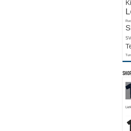
K
L
Ruc
S
SV
T
Tur
Sho
Lief