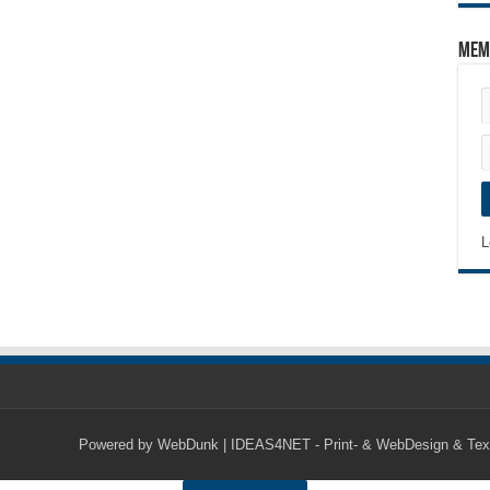
Mem
L
Powered by
WebDunk | IDEAS4NET - Print- & WebDesign & Tex