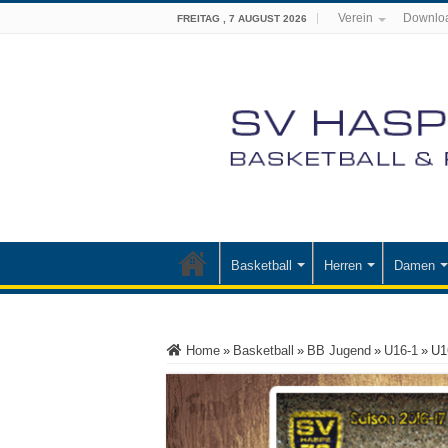
Verein
Downlo
FREITAG , 7 AUGUST 2026
Basketball
Herren
Damen
Home
»
Basketball
»
BB Jugend
»
U16-1
»
U1