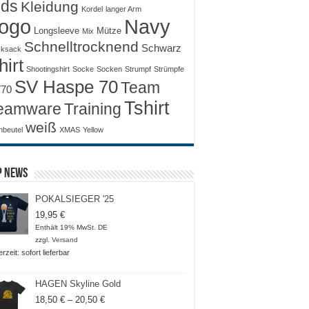
ids
Kleidung
Kordel
langer Arm
ogo
Navy
Longsleeve
Mütze
Mix
Schnelltrocknend
Schwarz
ksack
hirt
Shootingshirt
Socke
Socken
Strumpf
Strümpfe
SV Haspe 70
Team
70
Tshirt
Training
eamware
weiß
nbeutel
XMAS
Yellow
p News
POKALSIEGER '25
19,95
€
Enthält 19% MwSt. DE
zzgl.
Versand
erzeit: sofort lieferbar
HAGEN Skyline Gold
Preisspanne:
18,50
€
–
20,50
€