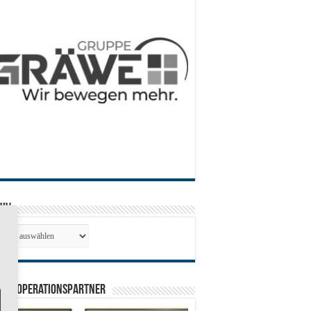
hiv
hiv
0 Kooperationspartner