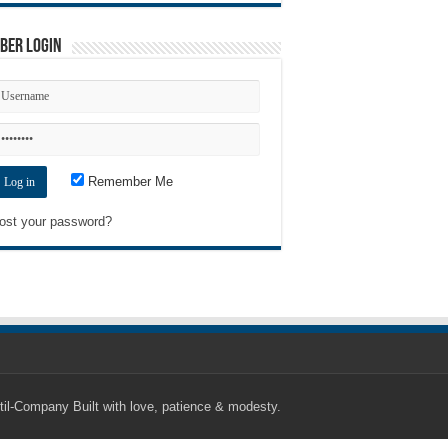
ber Login
Remember Me
ost your password?
til-Company
Built with love, patience & modesty.