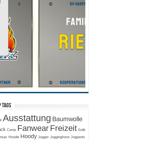
 Tags
Ausstattung
Baumwolle
ut
Fanwear
Freizeit
ack
Camp
Gelb
Hoody
msac
Hoodie
Jogger
Jogginghose
Jogpants