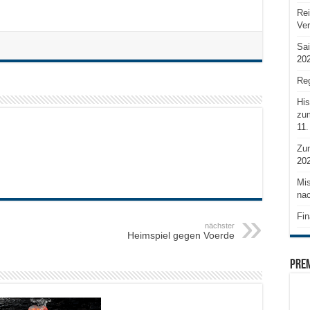
Rei
Ve
Sai
20
Reg
His
zum
11.
Zu
20
Mis
nac
Fin
nächster
Heimspiel gegen Voerde
PRE