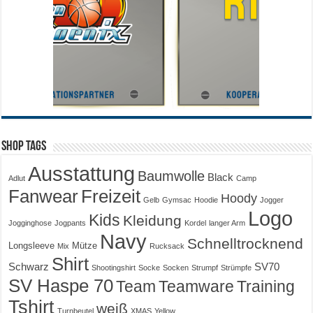
Shop Tags
Ausstattung
Baumwolle
Black
Adlut
Camp
Fanwear
Freizeit
Hoody
Gelb
Gymsac
Hoodie
Jogger
Logo
Kids
Kleidung
Jogginghose
Jogpants
Kordel
langer Arm
Navy
Schnelltrocknend
Longsleeve
Mütze
Mix
Rucksack
Shirt
Schwarz
SV70
Shootingshirt
Socke
Socken
Strumpf
Strümpfe
SV Haspe 70
Training
Team
Teamware
Tshirt
weiß
Turnbeutel
XMAS
Yellow