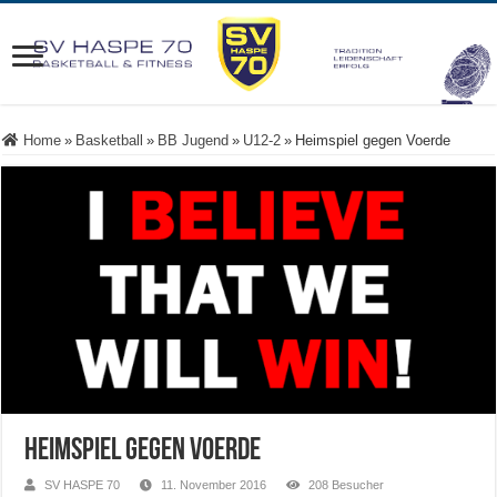
Home
»
Basketball
»
BB Jugend
»
U12-2
»
Heimspiel gegen Voerde
Heimspiel gegen Voerde
SV HASPE 70
11. November 2016
208 Besucher