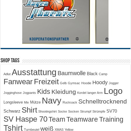
Shop Tags
Ausstattung
Baumwolle
Black
Adlut
Camp
Fanwear
Freizeit
Hoody
Gelb
Gymsac
Hoodie
Jogger
Logo
Kids
Kleidung
Jogginghose
Jogpants
Kordel
langer Arm
Navy
Schnelltrocknend
Longsleeve
Mütze
Mix
Rucksack
Shirt
Schwarz
SV70
Shootingshirt
Socke
Socken
Strumpf
Strümpfe
SV Haspe 70
Training
Team
Teamware
Tshirt
weiß
Turnbeutel
XMAS
Yellow