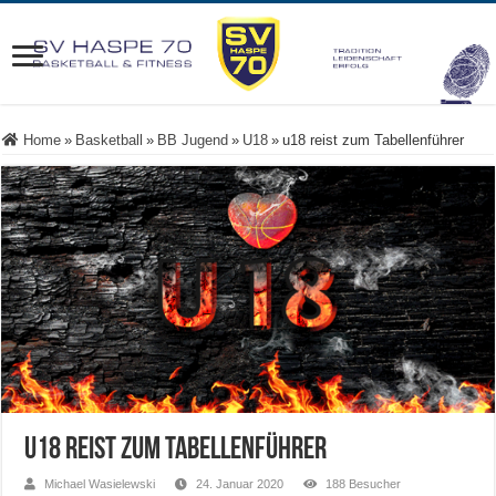
Home
»
Basketball
»
BB Jugend
»
U18
»
u18 reist zum Tabellenführer
u18 reist zum Tabellenführer
Michael Wasielewski
24. Januar 2020
188 Besucher