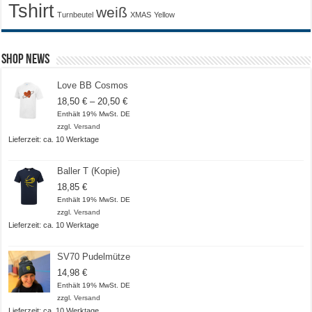
Tshirt
weiß
Turnbeutel
XMAS
Yellow
Shop News
Love BB Cosmos
Preisspanne:
18,50
€
–
20,50
€
18,50 €
Enthält 19% MwSt. DE
bis
zzgl.
Versand
20,50 €
Lieferzeit: ca. 10 Werktage
Baller T (Kopie)
18,85
€
Enthält 19% MwSt. DE
zzgl.
Versand
Lieferzeit: ca. 10 Werktage
SV70 Pudelmütze
14,98
€
Enthält 19% MwSt. DE
zzgl.
Versand
Lieferzeit: ca. 10 Werktage