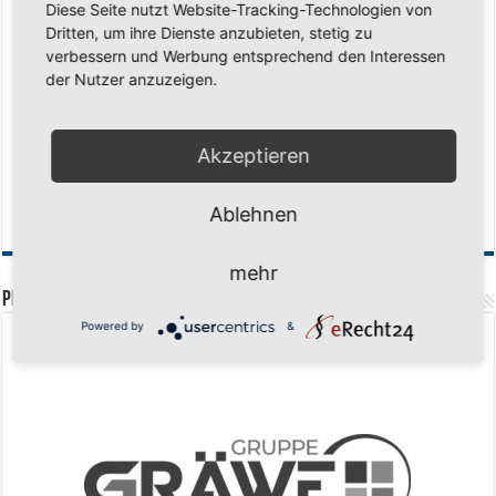
Diese Seite nutzt Website-Tracking-Technologien von
Saison 2026/2027 Trainingszeiten Jugend
15. Mai 2026
Dritten, um ihre Dienste anzubieten, stetig zu
Regionalliga-Meister SV Haspe 70
12. Mai 2026
verbessern und Werbung entsprechend den Interessen
der Nutzer anzuzeigen.
Historischer Triumph in Langen: Ü45 krönt sich zum fünften Mal in Folge
zum Deutschen Meister
11. Mai 2026
Zum Heimabschluss ein Ausrufezeichen
9. Mai 2026
Akzeptieren
Mission Titelverteidigung: LOCO Express greift nach dem fünften Titel in
Folge
6. Mai 2026
Ablehnen
Finale, Teil 2: Alle ins Hasper Ufo
6. Mai 2026
mehr
PREMIUMPARTNER
Powered by
&