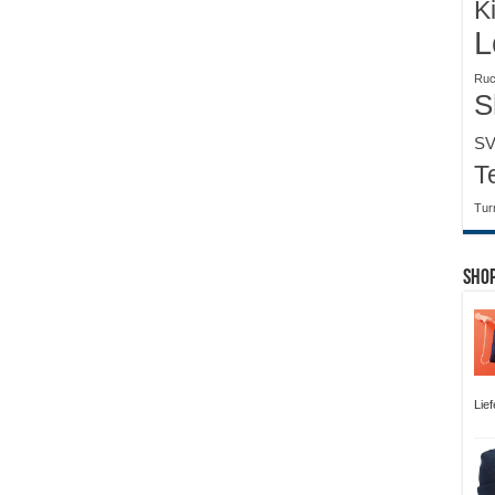
K
L
Ruc
S
SV
T
Tur
Sho
Lie