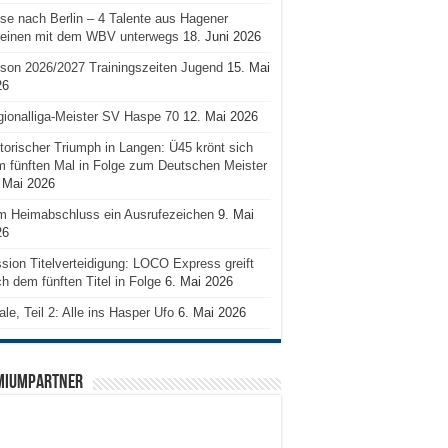
se nach Berlin – 4 Talente aus Hagener
reinen mit dem WBV unterwegs
18. Juni 2026
son 2026/2027 Trainingszeiten Jugend
15. Mai
26
ionalliga-Meister SV Haspe 70
12. Mai 2026
torischer Triumph in Langen: Ü45 krönt sich
 fünften Mal in Folge zum Deutschen Meister
 Mai 2026
m Heimabschluss ein Ausrufezeichen
9. Mai
26
sion Titelverteidigung: LOCO Express greift
h dem fünften Titel in Folge
6. Mai 2026
ale, Teil 2: Alle ins Hasper Ufo
6. Mai 2026
MIUMPARTNER