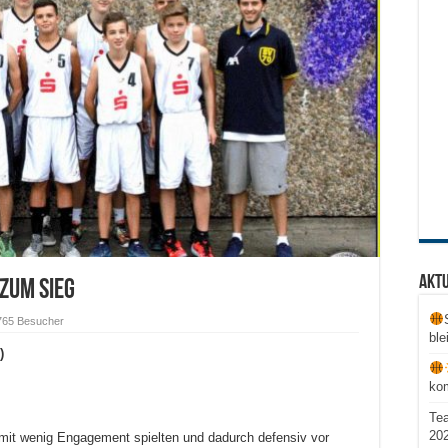
Aktu
zum Sieg
765 Besucher
ble
)
ko
Te
20
 mit wenig Engagement spielten und dadurch defensiv vor