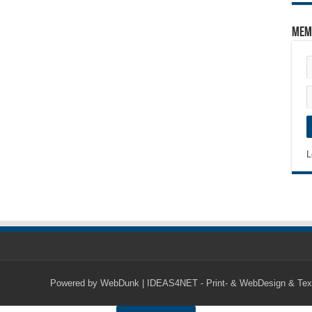
Mem
L
Powered by
WebDunk | IDEAS4NET - Print- & WebDesign & Tex