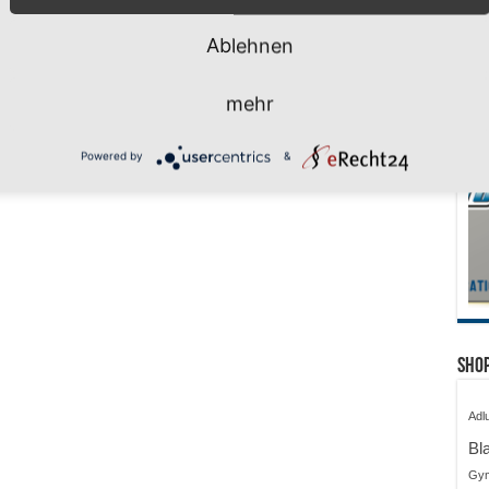
i 2026
Ablehnen
mehr
Powered by
&
Shop
Adl
Bl
Gy