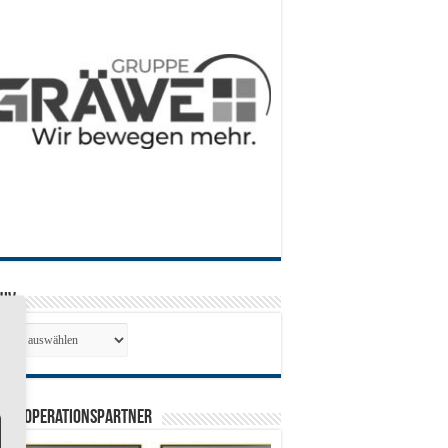
hiv
hiv
0 Kooperationspartner