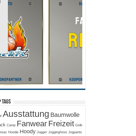
 Tags
Ausstattung
Baumwolle
ut
Fanwear
Freizeit
ack
Camp
Gelb
Hoody
msac
Hoodie
Jogger
Jogginghose
Jogpants