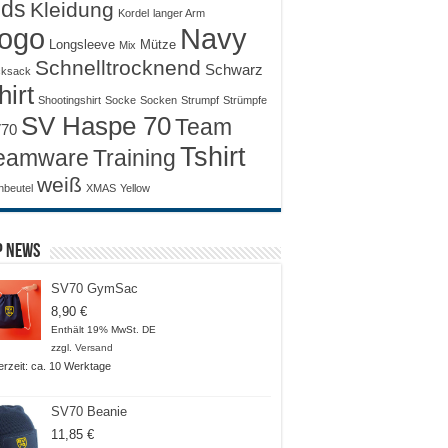
ids
Kleidung
Kordel
langer Arm
ogo
Navy
Longsleeve
Mütze
Mix
Schnelltrocknend
Schwarz
ksack
hirt
Shootingshirt
Socke
Socken
Strumpf
Strümpfe
SV Haspe 70
Team
70
Tshirt
Training
eamware
weiß
nbeutel
XMAS
Yellow
p News
SV70 GymSac
8,90
€
Enthält 19% MwSt. DE
zzgl.
Versand
ferzeit: ca. 10 Werktage
SV70 Beanie
11,85
€