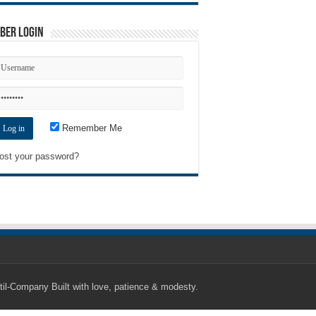
ber Login
Remember Me
ost your password?
til-Company
Built with love, patience & modesty.