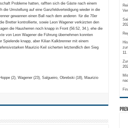
chaft Probleme hatten, rafften sich die Gäste nach einem
Rei
h die Umstellung auf eine Ganzfeldverteidigung wieder in die
Ve
kbrenner gewannen einen Ball nach dem anderen für die 70er
Sai
die Bretter kontrollierte, sowie Leon Wagener verkürzten den
20
lagen die Hausherren noch knapp in Front (56:52, 34.), ehe die
Reg
kte von Leon Wagener die Führung übernehmen konnten
vor Spielende knapp, aber Kilian Kalkbrenner mit einem
His
zum
fensivstarken Maurizio Keil sicherten letztendlich den Sieg
11.
Zu
20
Mis
, Hoppe (2), Wagener (23), Salgueiro, Obrebski (18), Maurizio
nac
Fin
PRE