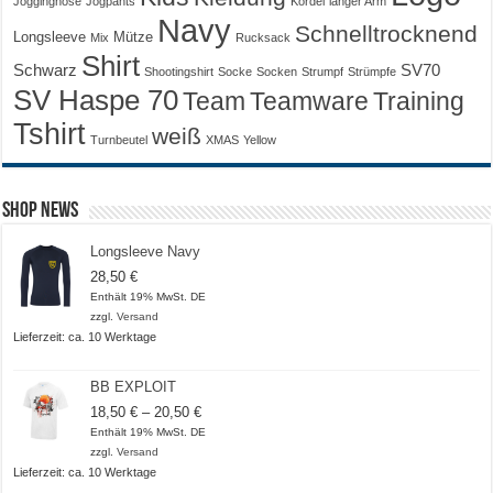
Jogginghose
Jogpants
Kordel
langer Arm
Navy
Schnelltrocknend
Longsleeve
Mütze
Mix
Rucksack
Shirt
Schwarz
SV70
Shootingshirt
Socke
Socken
Strumpf
Strümpfe
SV Haspe 70
Training
Team
Teamware
Tshirt
weiß
Turnbeutel
XMAS
Yellow
Shop News
Longsleeve Navy
28,50
€
Enthält 19% MwSt. DE
zzgl.
Versand
Lieferzeit: ca. 10 Werktage
BB EXPLOIT
Preisspanne:
18,50
€
–
20,50
€
18,50 €
Enthält 19% MwSt. DE
bis
zzgl.
Versand
20,50 €
Lieferzeit: ca. 10 Werktage