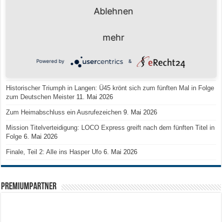
Schuljahr geschafft – Sommerferien, wir kommen!
17. Juli 2026
Ablehnen
Team LOCO Germany wird Vize-Europameister 2026
9. Juli 2026
Reise nach Berlin – 4 Talente aus Hagener Vereinen mit dem WBV
mehr
unterwegs
18. Juni 2026
Saison 2026/2027 Trainingszeiten Jugend
15. Mai 2026
Powered by
&
Regionalliga-Meister SV Haspe 70
12. Mai 2026
Historischer Triumph in Langen: Ü45 krönt sich zum fünften Mal in Folge
zum Deutschen Meister
11. Mai 2026
Zum Heimabschluss ein Ausrufezeichen
9. Mai 2026
Mission Titelverteidigung: LOCO Express greift nach dem fünften Titel in
Folge
6. Mai 2026
Finale, Teil 2: Alle ins Hasper Ufo
6. Mai 2026
PREMIUMPARTNER