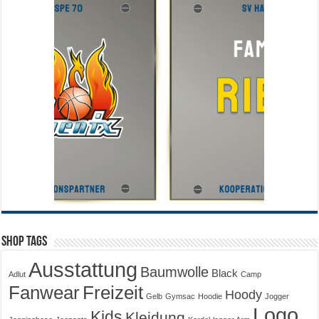
Shop Tags
Ausstattung
Baumwolle
Black
Adlut
Camp
Fanwear
Freizeit
Hoody
Gelb
Gymsac
Hoodie
Jogger
Logo
Kids
Kleidung