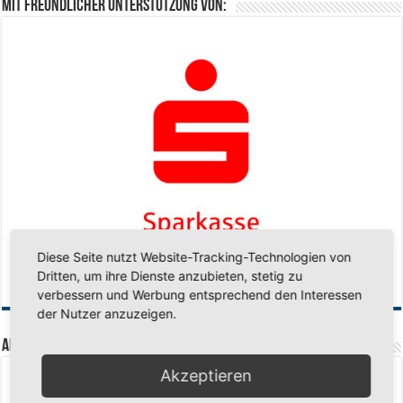
Mit freundlicher Unterstützung von:
Diese Seite nutzt Website-Tracking-Technologien von
Dritten, um ihre Dienste anzubieten, stetig zu
verbessern und Werbung entsprechend den Interessen
der Nutzer anzuzeigen.
Aktuelle Beiträge
Akzeptieren
Senioren-Training in den Sommerferien – wir bleiben fit!
17. Juli 2026