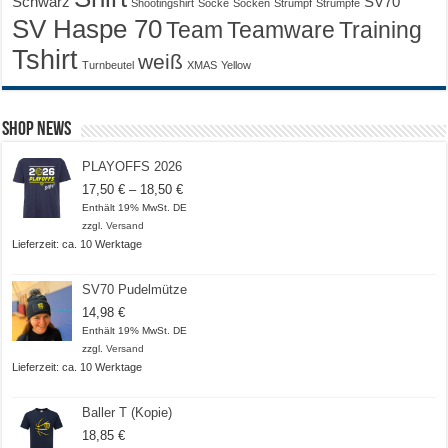
Schwarz
SV70
Shootingshirt
Socke
Socken
Strumpf
Strümpfe
SV Haspe 70
Training
Team
Teamware
Tshirt
weiß
Turnbeutel
XMAS
Yellow
Shop News
PLAYOFFS 2026
Preisspanne:
17,50
€
–
18,50
€
17,50 €
Enthält 19% MwSt. DE
bis
zzgl.
Versand
18,50 €
Lieferzeit: ca. 10 Werktage
SV70 Pudelmütze
14,98
€
Enthält 19% MwSt. DE
zzgl.
Versand
Lieferzeit: ca. 10 Werktage
Baller T (Kopie)
18,85
€