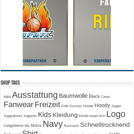
Shop Tags
Ausstattung
Baumwolle
Black
Adlut
Camp
Fanwear
Freizeit
Hoody
Gelb
Gymsac
Hoodie
Jogger
Logo
Kids
Kleidung
Jogginghose
Jogpants
Kordel
langer Arm
Navy
Schnelltrocknend
Longsleeve
Mütze
Mix
Rucksack
Shirt