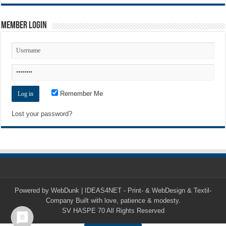
Member Login
Remember Me
Lost your password?
Powered by
WebDunk | IDEAS4NET - Print- & WebDesign & Textil-
Company
Built with love, patience & modesty.
SV HASPE 70
All Rights Reserved