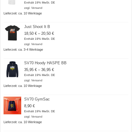
18,50 €
Enthält 19% MwSt. DE
bis
zzgl.
Versand
20,50 €
Lieferzeit: ca. 10 Werktage
Just Shoot It B
Preisspanne:
18,50
€
–
20,50
€
18,50 €
Enthält 19% MwSt. DE
bis
zzgl.
Versand
20,50 €
Lieferzeit: ca. 3-4 Werktage
SV70 Hoody HASPE BB
Preisspanne:
35,95
€
–
36,95
€
35,95 €
Enthält 19% MwSt. DE
bis
zzgl.
Versand
36,95 €
Lieferzeit: ca. 10 Werktage
SV70 GymSac
8,90
€
Enthält 19% MwSt. DE
zzgl.
Versand
Lieferzeit: ca. 10 Werktage