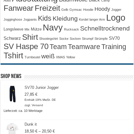
Adlut
Camp
Fanwear
Freizeit
Hoody
Gelb
Gymsac
Hoodie
Jogger
Logo
Kids
Kleidung
Jogginghose
Jogpants
Kordel
langer Arm
Navy
Schnelltrocknend
Longsleeve
Mütze
Mix
Rucksack
Shirt
Schwarz
SV70
Shootingshirt
Socke
Socken
Strumpf
Strümpfe
SV Haspe 70
Training
Team
Teamware
Tshirt
weiß
Turnbeutel
XMAS
Yellow
Shop News
SV70 Junior Jogger
27,85
€
Enthält 19% MwSt. DE
zzgl.
Versand
Lieferzeit: ca. 10 Werktage
Dunk it
Preisspanne:
18,50
€
–
20,50
€