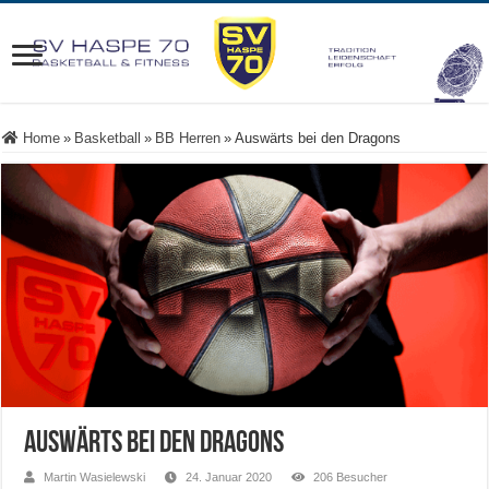
Home
»
Basketball
»
BB Herren
»
Auswärts bei den Dragons
Auswärts bei den Dragons
Martin Wasielewski
24. Januar 2020
206 Besucher