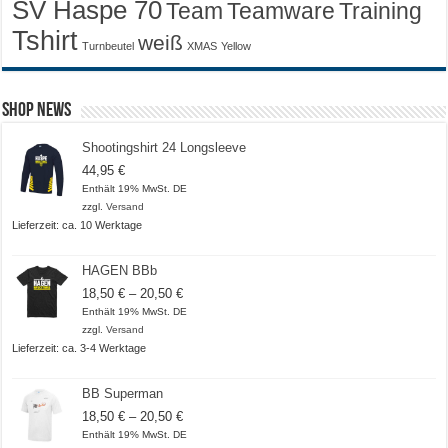
SV Haspe 70
Training
Team
Teamware
Tshirt
weiß
Turnbeutel
XMAS
Yellow
Shop News
Shootingshirt 24 Longsleeve
44,95
€
Enthält 19% MwSt. DE
zzgl.
Versand
Lieferzeit: ca. 10 Werktage
HAGEN BBb
Preisspanne:
18,50
€
–
20,50
€
18,50 €
Enthält 19% MwSt. DE
bis
zzgl.
Versand
20,50 €
Lieferzeit: ca. 3-4 Werktage
BB Superman
Preisspanne:
18,50
€
–
20,50
€
18,50 €
Enthält 19% MwSt. DE