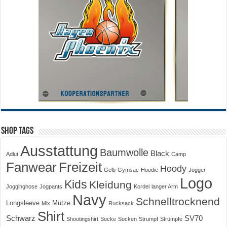
Shop Tags
Ausstattung
Baumwolle
Black
Adlut
Camp
Fanwear
Freizeit
Hoody
Gelb
Gymsac
Hoodie
Jogger
Logo
Kids
Kleidung
Jogginghose
Jogpants
Kordel
langer Arm
Navy
Schnelltrocknend
Longsleeve
Mütze
Mix
Rucksack
Shirt
Schwarz
SV70
Shootingshirt
Socke
Socken
Strumpf
Strümpfe