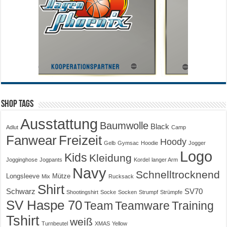
Shop Tags
Ausstattung
Baumwolle
Black
Adlut
Camp
Fanwear
Freizeit
Hoody
Gelb
Gymsac
Hoodie
Jogger
Logo
Kids
Kleidung
Jogginghose
Jogpants
Kordel
langer Arm
Navy
Schnelltrocknend
Longsleeve
Mütze
Mix
Rucksack
Shirt
Schwarz
SV70
Shootingshirt
Socke
Socken
Strumpf
Strümpfe
SV Haspe 70
Training
Team
Teamware
Tshirt
weiß
Turnbeutel
XMAS
Yellow