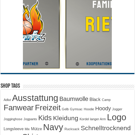
Shop Tags
Ausstattung
Baumwolle
Black
Adlut
Camp
Fanwear
Freizeit
Hoody
Gelb
Gymsac
Hoodie
Jogger
Logo
Kids
Kleidung
Jogginghose
Jogpants
Kordel
langer Arm
Navy
Schnelltrocknend
Longsleeve
Mütze
Mix
Rucksack