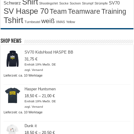
Shirt
Schwarz
SV70
Shootingshirt
Socke
Socken
Strumpf
Strümpfe
SV Haspe 70
Training
Team
Teamware
Tshirt
weiß
Turnbeutel
XMAS
Yellow
Shop News
SV70 KidsHood HASPE BB
31,75
€
Enthält 19% MwSt. DE
zzgl.
Versand
Lieferzeit: ca. 10 Werktage
Hasper Huntsmen
Preisspanne:
18,50
€
–
21,00
€
18,50 €
Enthält 19% MwSt. DE
bis
zzgl.
Versand
21,00 €
Lieferzeit: ca. 10 Werktage
Dunk it
Preisspanne:
18,50
€
–
20,50
€