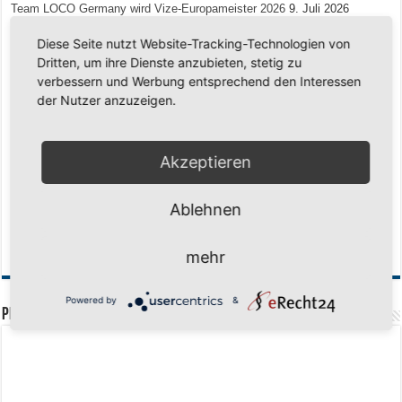
Team LOCO Germany wird Vize-Europameister 2026
9. Juli 2026
Reise nach Berlin – 4 Talente aus Hagener Vereinen mit dem WBV
Diese Seite nutzt Website-Tracking-Technologien von
unterwegs
18. Juni 2026
Dritten, um ihre Dienste anzubieten, stetig zu
verbessern und Werbung entsprechend den Interessen
Saison 2026/2027 Trainingszeiten Jugend
15. Mai 2026
der Nutzer anzuzeigen.
Regionalliga-Meister SV Haspe 70
12. Mai 2026
Historischer Triumph in Langen: Ü45 krönt sich zum fünften Mal in Folge
zum Deutschen Meister
11. Mai 2026
Akzeptieren
Zum Heimabschluss ein Ausrufezeichen
9. Mai 2026
Ablehnen
Mission Titelverteidigung: LOCO Express greift nach dem fünften Titel in
Folge
6. Mai 2026
Finale, Teil 2: Alle ins Hasper Ufo
6. Mai 2026
mehr
Powered by
&
PREMIUMPARTNER