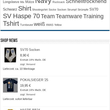
Navy
Schnelltrocknend
Longsleeve
Mütze
Mix
Rucksack
Shirt
Schwarz
SV70
Shootingshirt
Socke
Socken
Strumpf
Strümpfe
SV Haspe 70
Training
Team
Teamware
Tshirt
weiß
Turnbeutel
XMAS
Yellow
Shop News
SV70 Socken
8,90
€
Enthält 19% MwSt. DE
zzgl.
Versand
Lieferzeit: ca. 10 Werktage
POKALSIEGER '25
19,95
€
Enthält 19% MwSt. DE
zzgl.
Versand
Lieferzeit: sofort lieferbar