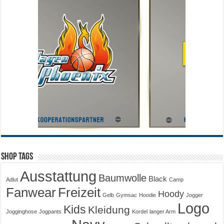
Shop Tags
Ausstattung
Baumwolle
Black
Adlut
Camp
Fanwear
Freizeit
Hoody
Gelb
Gymsac
Hoodie
Jogger
Logo
Kids
Kleidung
Jogginghose
Jogpants
Kordel
langer Arm