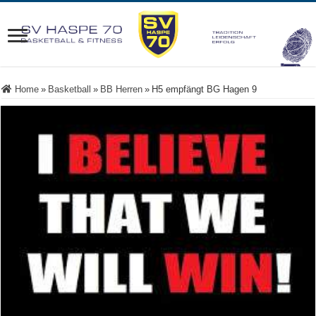
Home
»
Basketball
»
BB Herren
»
H5 empfängt BG Hagen 9