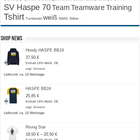
SV Haspe 70
Training
Team
Teamware
Tshirt
weiß
Turnbeutel
XMAS
Yellow
Shop News
Hoody HASPE BB24
37,50
€
Enthält 19% MwSt. DE
zzgl.
Versand
Lieferzeit: ca. 10 Werktage
HASPE BB24
25,85
€
Enthält 19% MwSt. DE
zzgl.
Versand
Lieferzeit: ca. 10 Werktage
Rising Star
Preisspanne:
18,50
€
–
20,50
€
18,50 €
Enthält 19% MwSt. DE