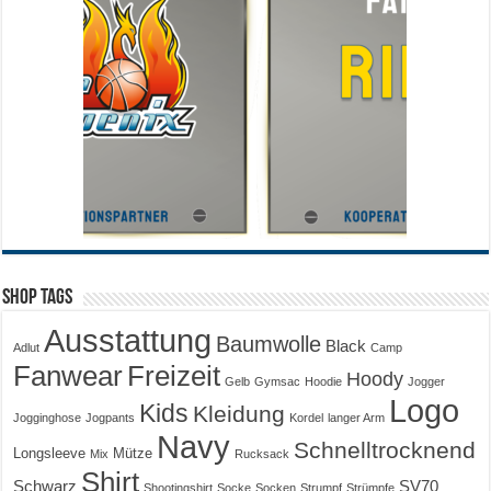
Shop Tags
Ausstattung
Baumwolle
Black
Adlut
Camp
Fanwear
Freizeit
Hoody
Gelb
Gymsac
Hoodie
Jogger
Logo
Kids
Kleidung
Jogginghose
Jogpants
Kordel
langer Arm
Navy
Schnelltrocknend
Longsleeve
Mütze
Mix
Rucksack
Shirt
Schwarz
SV70
Shootingshirt
Socke
Socken
Strumpf
Strümpfe