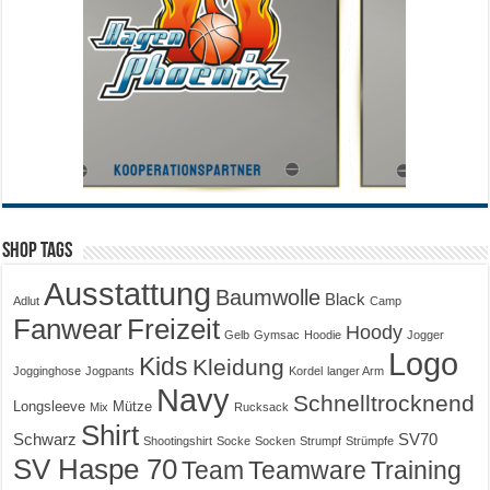
Shop Tags
Ausstattung
Baumwolle
Black
Adlut
Camp
Fanwear
Freizeit
Hoody
Gelb
Gymsac
Hoodie
Jogger
Logo
Kids
Kleidung
Jogginghose
Jogpants
Kordel
langer Arm
Navy
Schnelltrocknend
Longsleeve
Mütze
Mix
Rucksack
Shirt
Schwarz
SV70
Shootingshirt
Socke
Socken
Strumpf
Strümpfe
SV Haspe 70
Training
Team
Teamware