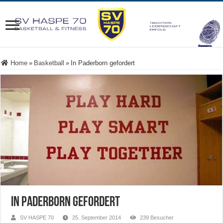
Home
»
Basketball
»
In Paderborn gefordert
In Paderborn gefordert
SV HASPE 70
25. September 2014
239 Besucher