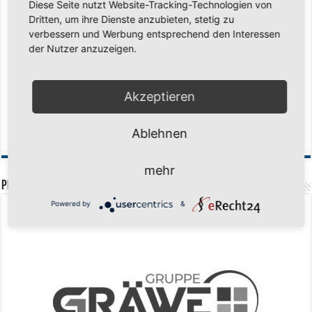
Diese Seite nutzt Website-Tracking-Technologien von
Saison 2026/2027 Trainingszeiten Jugend
15. Mai 2026
Dritten, um ihre Dienste anzubieten, stetig zu
Regionalliga-Meister SV Haspe 70
12. Mai 2026
verbessern und Werbung entsprechend den Interessen
Historischer Triumph in Langen: Ü45 krönt sich zum fünften Mal in Folge
der Nutzer anzuzeigen.
zum Deutschen Meister
11. Mai 2026
Zum Heimabschluss ein Ausrufezeichen
9. Mai 2026
Akzeptieren
Mission Titelverteidigung: LOCO Express greift nach dem fünften Titel in
Folge
6. Mai 2026
Ablehnen
Finale, Teil 2: Alle ins Hasper Ufo
6. Mai 2026
mehr
PREMIUMPARTNER
Powered by
&