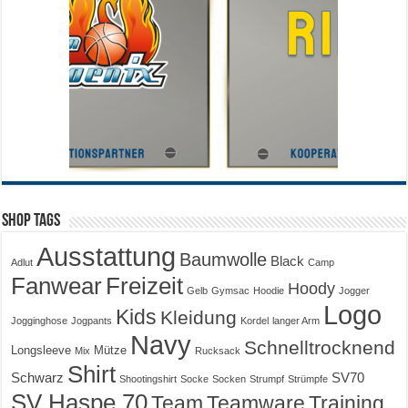
Shop Tags
Ausstattung
Baumwolle
Black
Adlut
Camp
Fanwear
Freizeit
Hoody
Gelb
Gymsac
Hoodie
Jogger
Logo
Kids
Kleidung
Jogginghose
Jogpants
Kordel
langer Arm
Navy
Schnelltrocknend
Longsleeve
Mütze
Mix
Rucksack
Shirt
Schwarz
SV70
Shootingshirt
Socke
Socken
Strumpf
Strümpfe
SV Haspe 70
Training
Team
Teamware