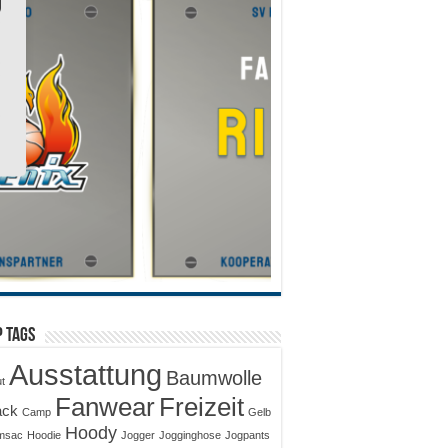
 Tags
Ausstattung
Baumwolle
ut
Fanwear
Freizeit
ack
Camp
Gelb
Hoody
msac
Hoodie
Jogger
Jogginghose
Jogpants