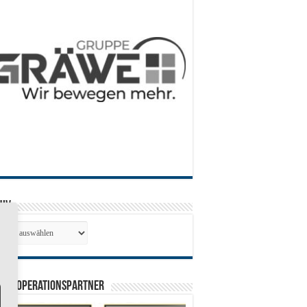
hiv
hiv
0 Kooperationspartner