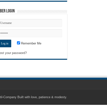
ber Login
Remember Me
ost your password?
til-Company
Built with love, patience & modesty.