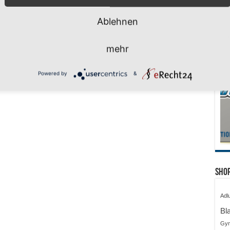
Ablehnen
mehr
Powered by
&
Shop
Adl
Bl
Gy