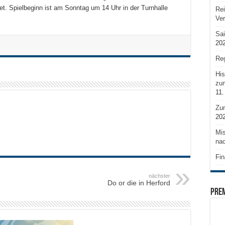
et. Spielbeginn ist am Sonntag um 14 Uhr in der Turnhalle
Rei
Ve
Sai
20
Reg
His
zum
11.
Zu
20
Mis
nac
Fin
nächster
Do or die in Herford
PRE