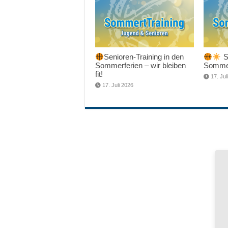
Senioren-Training in den
Sc
Sommerferien – wir bleiben
Sommer
fit!
17. Jul
17. Juli 2026