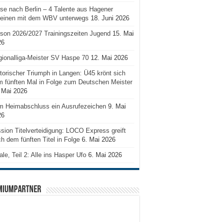
se nach Berlin – 4 Talente aus Hagener
reinen mit dem WBV unterwegs
18. Juni 2026
son 2026/2027 Trainingszeiten Jugend
15. Mai
26
ionalliga-Meister SV Haspe 70
12. Mai 2026
torischer Triumph in Langen: Ü45 krönt sich
 fünften Mal in Folge zum Deutschen Meister
 Mai 2026
m Heimabschluss ein Ausrufezeichen
9. Mai
26
sion Titelverteidigung: LOCO Express greift
h dem fünften Titel in Folge
6. Mai 2026
ale, Teil 2: Alle ins Hasper Ufo
6. Mai 2026
MIUMPARTNER