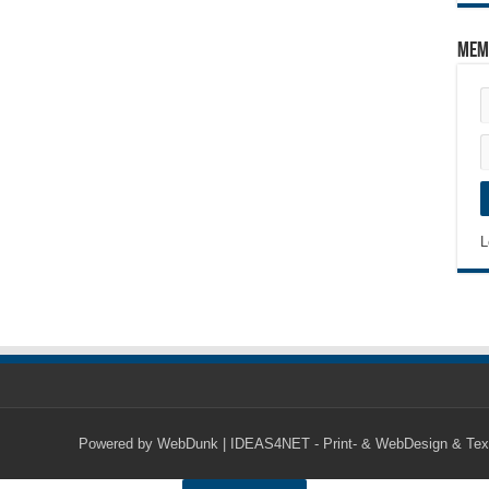
Mem
L
Powered by
WebDunk | IDEAS4NET - Print- & WebDesign & Tex