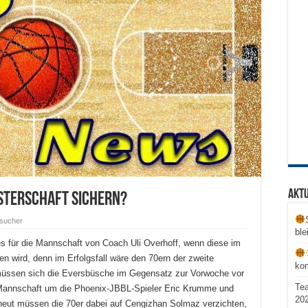
Aktu
isterschaft sichern?
sucher
ble
s für die Mannschaft von Coach Uli Overhoff, wenn diese im
en wird, denn im Erfolgsfall wäre den 70ern der zweite
ko
 müssen sich die Eversbüsche im Gegensatz zur Vorwoche vor
Te
e Mannschaft um die Phoenix-JBBL-Spieler Eric Krumme und
20
neut müssen die 70er dabei auf Cengizhan Solmaz verzichten,