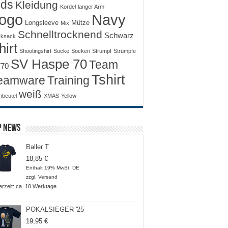
ids
Kleidung
Kordel
langer Arm
ogo
Navy
Longsleeve
Mütze
Mix
Schnelltrocknend
Schwarz
ksack
hirt
Shootingshirt
Socke
Socken
Strumpf
Strümpfe
SV Haspe 70
Team
70
Tshirt
Training
eamware
weiß
nbeutel
XMAS
Yellow
p News
Baller T
18,85
€
Enthält 19% MwSt. DE
zzgl.
Versand
ferzeit: ca. 10 Werktage
POKALSIEGER '25
19,95
€