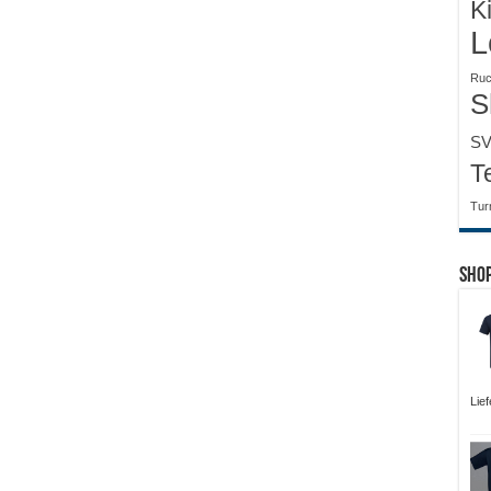
K
L
Ruc
S
SV
T
Tur
Sho
Lie