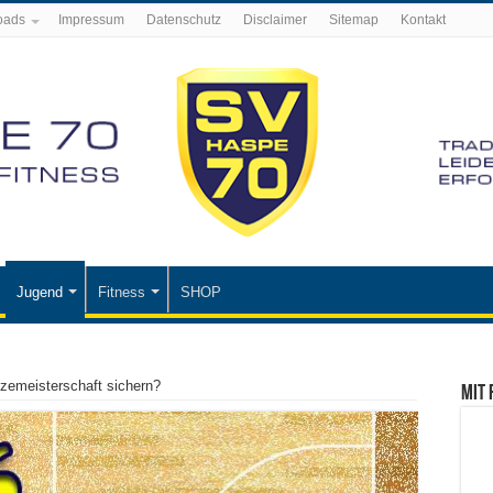
oads
Impressum
Datenschutz
Disclaimer
Sitemap
Kontakt
Jugend
Fitness
SHOP
izemeisterschaft sichern?
Mit 