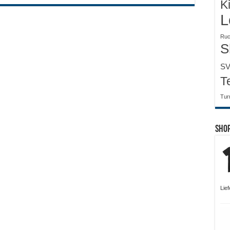
K
L
Ruc
S
SV
T
Tur
Sho
Lie