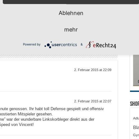
huljahr geschafft –
Ablehnen
ferien, wir kommen!
i 2026
mehr
Powered by
&
2. Februar 2015 at 22:09
2. Februar 2015 at 22:07
Shop
nute genossen. Ihr habt toll Defense gespielt und offensiv
postierten Mitspieler gesehen.
Adl
me” war der wunderbare Linkskorbleger direkt aus der
peed von Vincent!
Bl
Gy