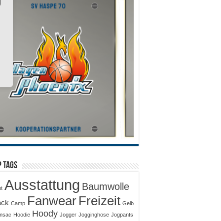
 Tags
Ausstattung
Baumwolle
ut
Fanwear
Freizeit
ack
Camp
Gelb
Hoody
msac
Hoodie
Jogger
Jogginghose
Jogpants