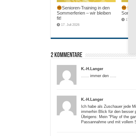
Senioren-Training in den
Sc
Sommerferien – wir bleiben
Sommer
fit!
17. Jul
17. Juli 2026
2 Kommentare
K.-H.Langer
…… immer den …..
K.-H.Langer
Ich habe als Zuschauer jede Mi
immerhin Blick für den besser 
Übrigens: Mein “Play of the ga
Passannahme und mit vollem S