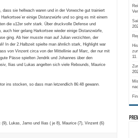
Rei
 dass sie hellwach waren und in der Vorwoche gut trainiert
Ve
ie Harkortsee`er einige Distanzwürfe und so ging es mit einem
Sai
elten die u12er sehr stark. Über druckvolle Defense und
20
, auch hier gelang Harkortsee wieder einige Distanzwürfe,
Reg
se ging. Ab hier musste man auf Julian verzichten, der
i! In der 2.Halbzeit spielte man ähnlich stark, Highlight war
His
zum
ss von Vinzent circa von der Mittellinie auf Marc, der nur mit
11.
 gute Pässe spielten Jendrik und Johannes über den
iv, Ilias und Lukas angelten sich viele Rebounds, Maurice
Zu
20
Mis
motor ins stocken, so dass man letzendlich 86:48 gewann.
nac
Fin
PRE
(9), Lukas, Jarno und Ilias ( je 8), Maurice (7), Vinzent (6)