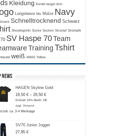
ids
Kleidung
Kordel
langer Arm
ogo
Navy
Longsleeve
Mütze
Mix
Schnelltrocknend
Schwarz
ksack
hirt
Shootingshirt
Socke
Socken
Strumpf
Strümpfe
SV Haspe 70
Team
70
Tshirt
Training
eamware
weiß
nbeutel
XMAS
Yellow
p News
HAGEN Skyline Gold
Preisspanne:
18,50
€
–
20,50
€
18,50 €
Enthält 19% MwSt. DE
bis
zzgl.
Versand
20,50 €
ferzeit: ca. 3-4 Werktage
SV70 Junior Jogger
27,85
€