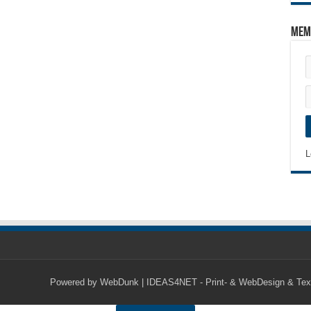
Mem
L
Powered by
WebDunk | IDEAS4NET - Print- & WebDesign & Tex