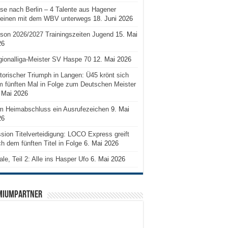
se nach Berlin – 4 Talente aus Hagener
reinen mit dem WBV unterwegs
18. Juni 2026
son 2026/2027 Trainingszeiten Jugend
15. Mai
26
ionalliga-Meister SV Haspe 70
12. Mai 2026
torischer Triumph in Langen: Ü45 krönt sich
 fünften Mal in Folge zum Deutschen Meister
 Mai 2026
m Heimabschluss ein Ausrufezeichen
9. Mai
26
sion Titelverteidigung: LOCO Express greift
h dem fünften Titel in Folge
6. Mai 2026
ale, Teil 2: Alle ins Hasper Ufo
6. Mai 2026
MIUMPARTNER