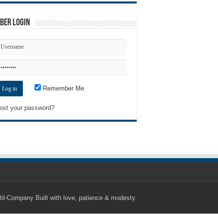
ber Login
Remember Me
ost your password?
til-Company
Built with love, patience & modesty.