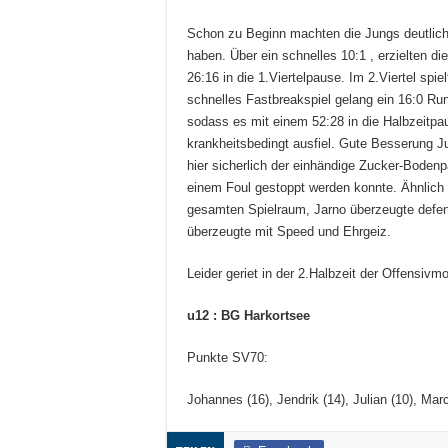
Schon zu Beginn machten die Jungs deutlich,
haben. Über ein schnelles 10:1 , erzielten d
26:16 in die 1.Viertelpause. Im 2.Viertel spi
schnelles Fastbreakspiel gelang ein 16:0 Run
sodass es mit einem 52:28 in die Halbzeitpau
krankheitsbedingt ausfiel. Gute Besserung Jul
hier sicherlich der einhändige Zucker-Bodenpa
einem Foul gestoppt werden konnte. Ähnlich
gesamten Spielraum, Jarno überzeugte defens
überzeugte mit Speed und Ehrgeiz.
Leider geriet in der 2.Halbzeit der Offensiv
u12 : BG Harkortsee
Punkte SV70:
Johannes (16), Jendrik (14), Julian (10), Marc 