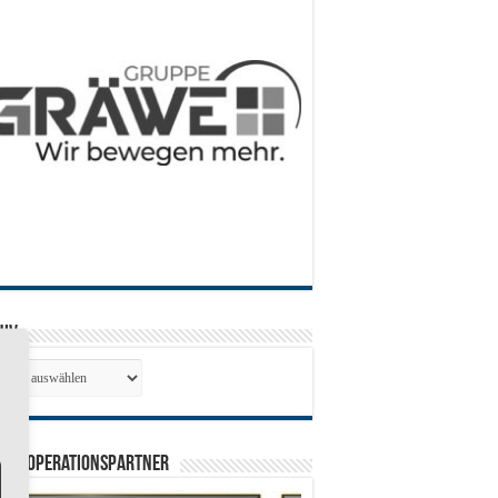
hiv
hiv
0 Kooperationspartner