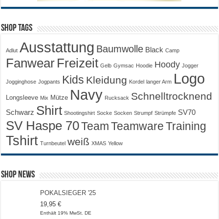
Shop Tags
Ausstattung
Baumwolle
Black
Adlut
Camp
Fanwear
Freizeit
Hoody
Gelb
Gymsac
Hoodie
Jogger
Logo
Kids
Kleidung
Jogginghose
Jogpants
Kordel
langer Arm
Navy
Schnelltrocknend
Longsleeve
Mütze
Mix
Rucksack
Shirt
Schwarz
SV70
Shootingshirt
Socke
Socken
Strumpf
Strümpfe
SV Haspe 70
Training
Team
Teamware
Tshirt
weiß
Turnbeutel
XMAS
Yellow
Shop News
POKALSIEGER '25
19,95
€
Enthält 19% MwSt. DE