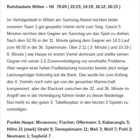
Ruhrbaskets Witten – H2 78:69 ( 22:23; 14:19; 16:12; 26:15 )
Im Verfolgerduell in Witten am Samstag Abend reichten leider
unserem Team 3 gut gespielte Viertel nicht zum Sieg. Ganze 5
Minuten reichten dem Gegner am Samstag um das Spiel zu drehen.
Nach dem 52:55 in der 31. Minute gelang dem Gegner ein 14:0 Lauf
zum 66:55 in der 36. Spielminute. Über 2:11 ( 3. Minute ) und 10:19 (
8. Minute ) war Haspe im ersten Viertel dominant und stellte seinen
Gegner mit seiner 2-3 Zonenverteidigung vor ernsthafte Probleme.
Aber wegen einer hohen Foulbelastung mussten bereits jetzt einige
Leistungsträger frühzeitig auf die Bank. Das wurde bis zum Anfang
des 4. Viertels noch sehr gut von der gesamten Mannschaft
kompensiert, aber der Blackout zwischen der 32. und 36. Minute im
Angriff wie in der Verteidigung führten leider zu dieser Niederlage.
Nun heißt es den guten 3. Tabellenplatz in den letzten 3 Spielen zu
verteidigen.
Punkte Haspe: Micanovoc; Fischer; Offermann 3; Kabacaoglu 5;
Höhn 21 (stark) Strahl 9; Tenmpelmann 11; Meli 3; Wolf 7; Pohl 2;
Neumann 1; Seybold 7