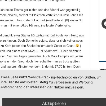
sich beide Teams gar nichts und das Viertel war gegenteilig
em Niveau, diemal mit leichten Vorteilen für uns! Jarvis mit
gender Julian in der 2.Halbzeit (markierte 26 (!!) seiner 38
 man mit einer 56:55 Führung ins letzte Viertel ging.
d Jendrik zwei Starter frühzeitig mit fünf Fouls vom Feld, nun
te zu kippen. Doch Domenic zeigte, dass er sich keineswegs
 zu Korb (unter den Basketballern auch Coast to Coast
)
Rücken und einem echt KRASSEN Spinmove!!! Doch verfehlte
s der Play des Tages geworden. Auch Maje kämpfte um jeden
mpfte um den Sieg, doch hier schaffte man es trotz großen
 und lag drei Minuten vor dem Ende mit 67:70 hinten. Doch
Arc
 frechen Dreier für Gleichstand und danach schaffte es mit
Diese Seite nutzt Website-Tracking-Technologien von Dritten, um
sich sogar mit 73:70 abzusetzen! Auszeit. Hier nahm man sich
Arc
ihre Dienste anzubieten, stetig zu verbessern und Werbung
 zu spielen und auch wenn man nicht scoren sollte, den Ball
entsprechend den Interessen der Nutzer anzuzeigen.
urch starke Freiwürfe von Julian und einem starken Lay-Up lag
schaffte man es wieder nicht den Rebound zu holen und durch
en vor dem Ende 77:76 verkürzen. Auszeit Haspe. Hier wollte
SV 7
Akzeptieren
stoppenden Julian spielen, doch dies klappte leider nicht und