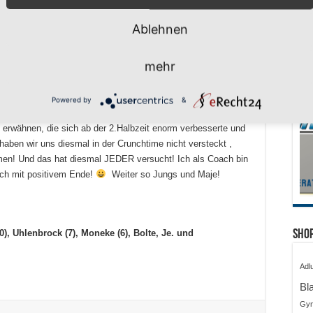
eine äußerst aufmerksame Maje ergatterte sich den Ball und
ie Freiwürfe konnte sie leider nicht verwandeln, doch wieder
Ablehnen
7 Sekunden vor dem Ende mit einem Foul gestoppt werden
ürfe nicht verwandeln und so hatten die Bonner sechs
mehr
r lange Pass wurde wieder von Maje abgefangen werden und
:76 Sieg bejubeln!
Powered by
&
insatz belohnen und einen knappen Sieg erlangen! Hier
erwähnen, die sich ab der 2.Halbzeit enorm verbesserte und
haben wir uns diesmal in der Crunchtime nicht versteckt ,
men! Und das hat diesmal JEDER versucht! Ich als Coach bin
och mit positivem Ende!
Weiter so Jungs und Maje!
Shop
0), Uhlenbrock (7), Moneke (6), Bolte, Je. und
Adl
Bl
Gy