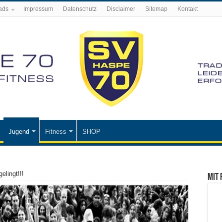
ads
Impressum
Datenschutz
Disclaimer
Sitemap
Kontakt
Jugend
Fitness
SHOP
elingt!!!
Mit 