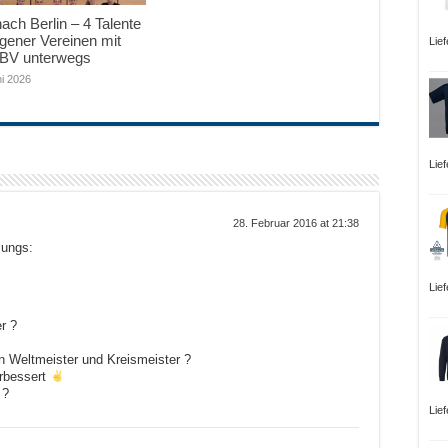
ach Berlin – 4 Talente
gener Vereinen mit
Lie
BV unterwegs
ni 2026
Lief
28. Februar 2016 at 21:38
Jungs:
Lie
r ?
 Weltmeister und Kreismeister ?
erbessert
 ?
Lie