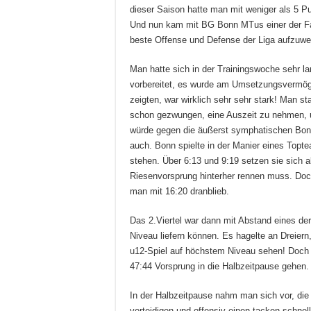
dieser Saison hatte man mit weniger als 5 P
Und nun kam mit BG Bonn MTus einer der Fav
beste Offense und Defense der Liga aufzuwe
Man hatte sich in der Trainingswoche sehr l
vorbereitet, es wurde am Umsetzungsvermög
zeigten, war wirklich sehr sehr stark! Man st
schon gezwungen, eine Auszeit zu nehmen, 
würde gegen die äußerst symphatischen Bon
auch. Bonn spielte in der Manier eines Topte
stehen. Über 6:13 und 9:19 setzen sie sich 
Riesenvorsprung hinterher rennen muss. Doch
man mit 16:20 dranblieb.
Das 2.Viertel war dann mit Abstand eines der
Niveau liefern können. Es hagelte an Dreier
u12-Spiel auf höchstem Niveau sehen! Doch 
47:44 Vorsprung in die Halbzeitpause gehen.
In der Halbzeitpause nahm man sich vor, die 
verteidigen und offensiv einen tacken schnel