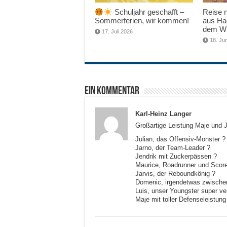
Schuljahr geschafft –
Reise n
Sommerferien, wir kommen!
aus Ha
dem W
17. Juli 2026
18. Ju
Ein Kommentar
Karl-Heinz Langer
Großartige Leistung Maje und 
Julian, das Offensiv-Monster ?
Jarno, der Team-Leader ?
Jendrik mit Zuckerpässen ?
Maurice, Roadrunner und Score
Jarvis, der Reboundkönig ?
Domenic, irgendetwas zwischen
Luis, unser Youngster super v
Maje mit toller Defenseleistung