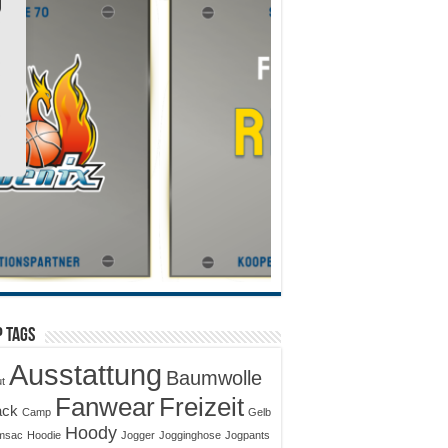
 Tags
Ausstattung
Baumwolle
ut
Fanwear
Freizeit
ack
Camp
Gelb
Hoody
msac
Hoodie
Jogger
Jogginghose
Jogpants