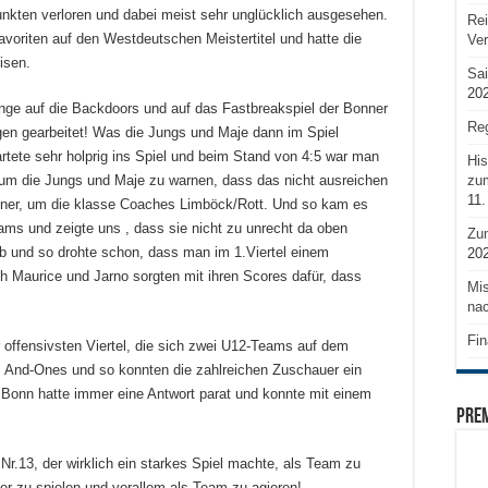
unkten verloren und dabei meist sehr unglücklich ausgesehen.
Rei
oriten auf den Westdeutschen Meistertitel und hatte die
Ve
isen.
Sai
20
ange auf die Backdoors und auf das Fastbreakspiel der Bonner
Reg
en gearbeitet! Was die Jungs und Maje dann im Spiel
artete sehr holprig ins Spiel und beim Stand von 4:5 war man
His
zum
um die Jungs und Maje zu warnen, dass das nicht ausreichen
11.
ner, um die klasse Coaches Limböck/Rott. Und so kam es
ams und zeigte uns , dass sie nicht zu unrecht da oben
Zu
ab und so drohte schon, dass man im 1.Viertel einem
20
 Maurice und Jarno sorgten mit ihren Scores dafür, dass
Mis
nac
Fin
 offensivsten Viertel, die sich zwei U12-Teams auf dem
n, And-Ones und so konnten die zahlreichen Zuschauer ein
Bonn hatte immer eine Antwort parat und konnte mit einem
PRE
Nr.13, der wirklich ein starkes Spiel machte, als Team zu
ler zu spielen und vorallem als Team zu agieren!