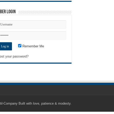
ber Login
Remember Me
ost your password?
til-Company
Built with love, patience & modesty.