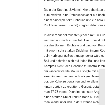
Dann der Start ins 3.Viertel. Hier schenkten 
zum zweiten, eine Defenseschlacht auf höchst
einem Superjob beim Rebound und ein herausra
Punkte in diesem Viertel) sorgten dafür, dass
In diesem Viertel mussten jedoch mit Luis un
war man nur noch zu sechst. Das Spiel droh
vor den Bonnern fürchtete und ging von Korb
mit einem sehr starken Dribbling hinterm 
sein Korbleger äußerst knapp, sonst wäre e
Ball und schmiss sich auf jeden Ball und kä
Kampfes nicht, den Rebound zu kontrollieren
der wiedererstarkte Maurice sorgte mit einem
einer äußerst frechen und galligen Defense 
vor, die Ruhe zu bewahren und vorallem klug
hinten zurück zu ergattern. Gesagt, getan! D
man 77:73 vorne. Doch im nächsten Angriff 
einen starken Dreier konnte Bonn 40 Sekund
man wieder über den in der Offense nicht zu 