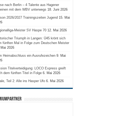
se nach Berlin – 4 Talente aus Hagener
reinen mit dem WBV unterwegs
18. Juni 2026
son 2026/2027 Trainingszeiten Jugend
15. Mai
26
ionalliga-Meister SV Haspe 70
12. Mai 2026
torischer Triumph in Langen: Ü45 krönt sich
 fünften Mal in Folge zum Deutschen Meister
 Mai 2026
m Heimabschluss ein Ausrufezeichen
9. Mai
26
sion Titelverteidigung: LOCO Express greift
h dem fünften Titel in Folge
6. Mai 2026
ale, Teil 2: Alle ins Hasper Ufo
6. Mai 2026
MIUMPARTNER