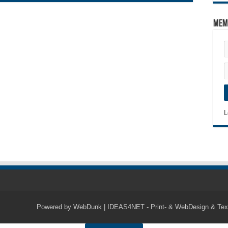
Mem
L
Powered by
WebDunk | IDEAS4NET - Print- & WebDesign & Tex