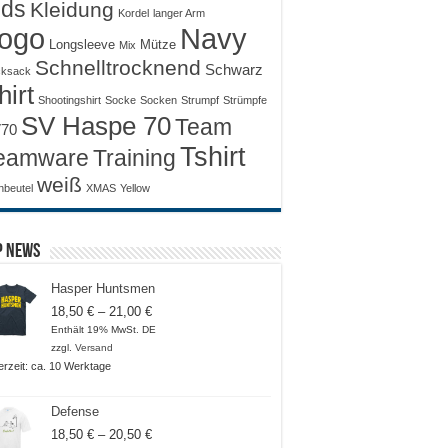
ids
Kleidung
Kordel
langer Arm
ogo
Navy
Longsleeve
Mütze
Mix
Schnelltrocknend
Schwarz
ksack
hirt
Shootingshirt
Socke
Socken
Strumpf
Strümpfe
SV Haspe 70
Team
70
Tshirt
Training
eamware
weiß
nbeutel
XMAS
Yellow
p News
Hasper Huntsmen
Preisspanne:
18,50
€
–
21,00
€
18,50 €
Enthält 19% MwSt. DE
bis
zzgl.
Versand
21,00 €
ferzeit: ca. 10 Werktage
Defense
Preisspanne:
18,50
€
–
20,50
€