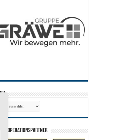
hiv
hiv
0 Kooperationspartner