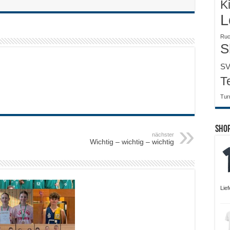
K
L
Ruc
S
SV
T
Tur
Sho
nächster
Wichtig – wichtig – wichtig
Lie