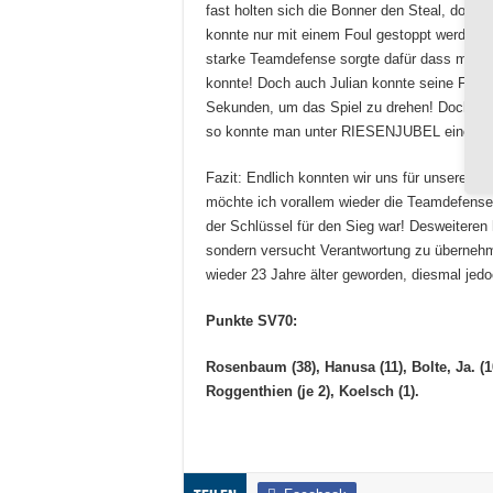
fast holten sich die Bonner den Steal, doch 
konnte nur mit einem Foul gestoppt werden! D
starke Teamdefense sorgte dafür dass man 
konnte! Doch auch Julian konnte seine Freiw
Sekunden, um das Spiel zu drehen! Doch de
so konnte man unter RIESENJUBEL einen 77
Fazit: Endlich konnten wir uns für unseren E
möchte ich vorallem wieder die Teamdefense 
der Schlüssel für den Sieg war! Desweiteren 
sondern versucht Verantwortung zu überneh
wieder 23 Jahre älter geworden, diesmal jed
Punkte SV70:
Rosenbaum (38), Hanusa (11), Bolte, Ja. (1
Roggenthien (je 2), Koelsch (1).