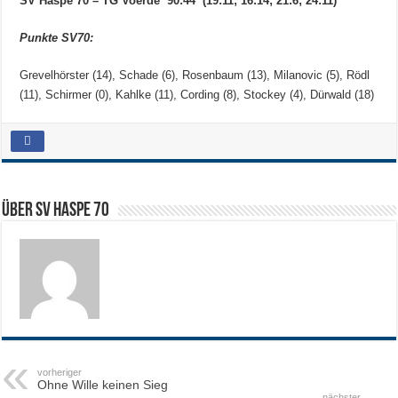
SV Haspe 70 – TG Voerde 90:44 (19:11; 16:14; 21:6; 24:11)
Punkte SV70:
Grevelhörster (14), Schade (6), Rosenbaum (13), Milanovic (5), Rödl
(11), Schirmer (0), Kahlke (11), Cording (8), Stockey (4), Dürwald (18)
Über SV HASPE 70
vorheriger
Ohne Wille keinen Sieg
nächster