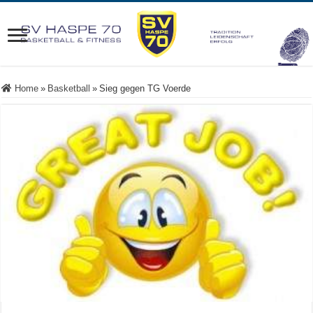
Home
»
Basketball
»
Sieg gegen TG Voerde