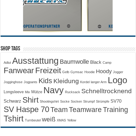
Shop Tags
Ausstattung
Baumwolle
Black
Adlut
Camp
Fanwear
Freizeit
Hoody
Gelb
Gymsac
Hoodie
Jogger
Logo
Kids
Kleidung
Jogginghose
Jogpants
Kordel
langer Arm
Navy
Schnelltrocknend
Longsleeve
Mütze
Mix
Rucksack
Shirt
Schwarz
SV70
Shootingshirt
Socke
Socken
Strumpf
Strümpfe
SV Haspe 70
Training
Team
Teamware
Tshirt
weiß
Turnbeutel
XMAS
Yellow