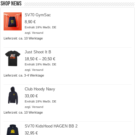
Shop News
SV70 GymSac
8,90
€
Enthält 19% MwSt. DE
zzgl.
Versand
Lieferzeit: ca. 10 Werktage
Just Shoot It B
Preisspanne:
18,50
€
–
20,50
€
18,50 €
Enthält 19% MwSt. DE
bis
zzgl.
Versand
20,50 €
Lieferzeit: ca. 3-4 Werktage
Club Hoody Navy
33,00
€
Enthält 19% MwSt. DE
zzgl.
Versand
Lieferzeit: ca. 10 Werktage
SV70 KidsHood HAGEN BB 2
32,95
€