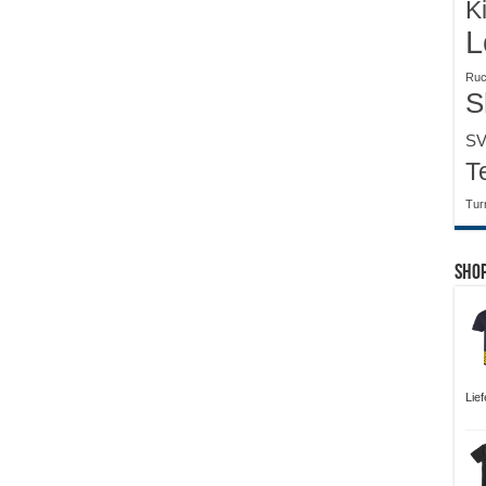
K
L
Ruc
S
SV
T
Tur
Sho
Lie