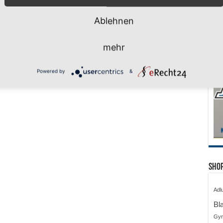
Ablehnen
mehr
Powered by
&
Shop
Adl
Bl
Gy