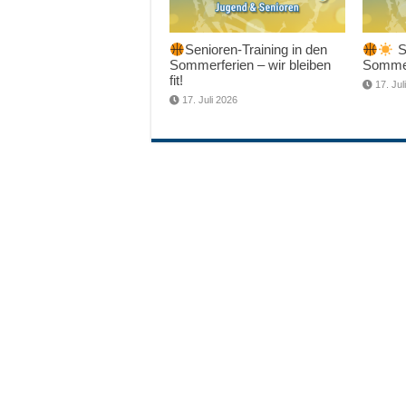
Senioren-Training in den
Sc
Sommerferien – wir bleiben
Sommer
fit!
17. Jul
17. Juli 2026