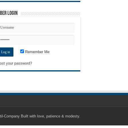
ber Login
Remember Me
ost your password?
til-Company
Built with love, patience & modesty.