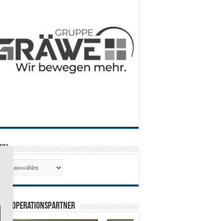
hiv
hiv
0 Kooperationspartner