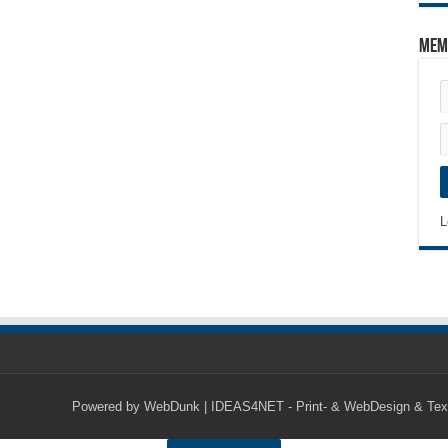
Mem
L
Powered by
WebDunk | IDEAS4NET - Print- & WebDesign & Tex