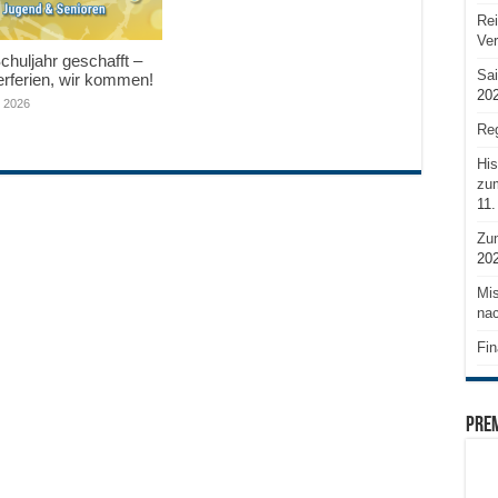
Rei
Ve
huljahr geschafft –
Sai
ferien, wir kommen!
20
i 2026
Reg
His
zum
11.
Zu
20
Mis
nac
Fin
PRE