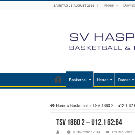
Verein
Downl
SAMSTAG , 8 AUGUST 2026
Basketball
Herren
Damen
Home
»
Basketball
»
TSV 1860 2 – u12.1 62:
TSV 1860 2 – u12.1 62:64
8. November 2014
179 Besucher