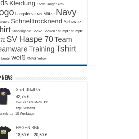
ids
Kleidung
Kordel
langer Arm
ogo
Navy
Longsleeve
Mütze
Mix
Schnelltrocknend
Schwarz
ksack
hirt
Shootingshirt
Socke
Socken
Strumpf
Strümpfe
SV Haspe 70
Team
70
Tshirt
Training
eamware
weiß
nbeutel
XMAS
Yellow
p News
Shirt BBall 07
42,75
€
Enthält 19% MwSt. DE
zzgl.
Versand
ferzeit: ca. 10 Werktage
HAGEN BBb
Preisspanne:
18,50
€
–
20,50
€