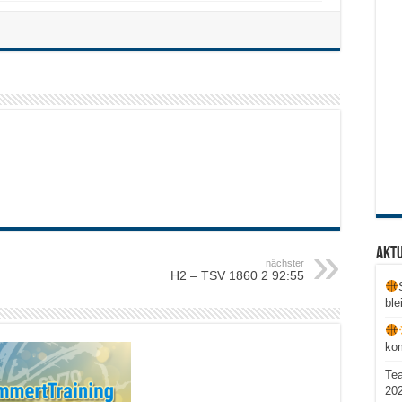
Aktu
nächster
H2 – TSV 1860 2 92:55
ble
ko
Te
20