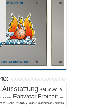
 Tags
Ausstattung
Baumwolle
ut
Fanwear
Freizeit
ack
Camp
Gelb
Hoody
msac
Hoodie
Jogger
Jogginghose
Jogpants