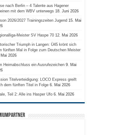
se nach Berlin – 4 Talente aus Hagener
reinen mit dem WBV unterwegs
18. Juni 2026
son 2026/2027 Trainingszeiten Jugend
15. Mai
26
ionalliga-Meister SV Haspe 70
12. Mai 2026
torischer Triumph in Langen: Ü45 krönt sich
 fünften Mal in Folge zum Deutschen Meister
 Mai 2026
m Heimabschluss ein Ausrufezeichen
9. Mai
26
sion Titelverteidigung: LOCO Express greift
h dem fünften Titel in Folge
6. Mai 2026
ale, Teil 2: Alle ins Hasper Ufo
6. Mai 2026
MIUMPARTNER