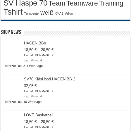
SV Haspe 70
Training
Team
Teamware
Tshirt
weiß
Turnbeutel
XMAS
Yellow
Shop News
HAGEN BBb
Preisspanne:
18,50
€
–
20,50
€
18,50 €
Enthält 19% MwSt. DE
bis
zzgl.
Versand
20,50 €
Lieferzeit: ca. 3-4 Werktage
SV70 KidsHood HAGEN BB 2
32,95
€
Enthält 19% MwSt. DE
zzgl.
Versand
Lieferzeit: ca. 10 Werktage
LOVE Basketball
Preisspanne:
18,50
€
–
20,50
€
18,50 €
Enthält 19% MwSt. DE