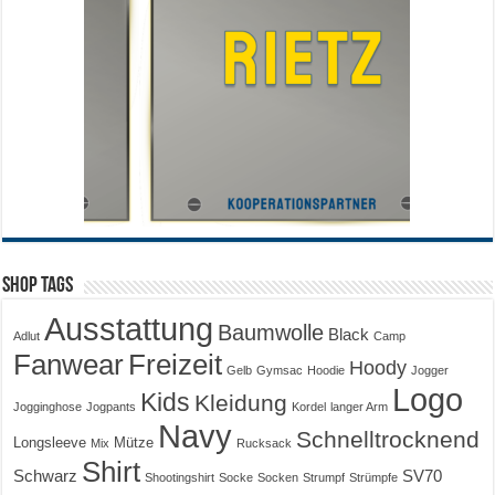
Shop Tags
Ausstattung
Baumwolle
Black
Adlut
Camp
Fanwear
Freizeit
Hoody
Gelb
Gymsac
Hoodie
Jogger
Logo
Kids
Kleidung
Jogginghose
Jogpants
Kordel
langer Arm
Navy
Schnelltrocknend
Longsleeve
Mütze
Mix
Rucksack
Shirt
Schwarz
SV70
Shootingshirt
Socke
Socken
Strumpf
Strümpfe