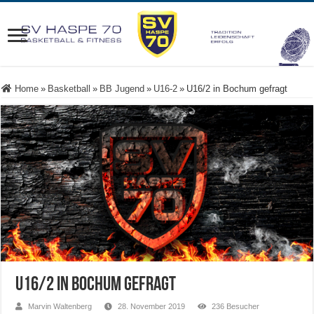
Home
»
Basketball
»
BB Jugend
»
U16-2
»
U16/2 in Bochum gefragt
U16/2 in Bochum gefragt
Marvin Waltenberg
28. November 2019
236 Besucher