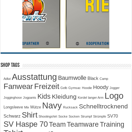
Shop Tags
Ausstattung
Baumwolle
Black
Adlut
Camp
Fanwear
Freizeit
Hoody
Gelb
Gymsac
Hoodie
Jogger
Logo
Kids
Kleidung
Jogginghose
Jogpants
Kordel
langer Arm
Navy
Schnelltrocknend
Longsleeve
Mütze
Mix
Rucksack
Shirt
Schwarz
SV70
Shootingshirt
Socke
Socken
Strumpf
Strümpfe
SV Haspe 70
Training
Team
Teamware