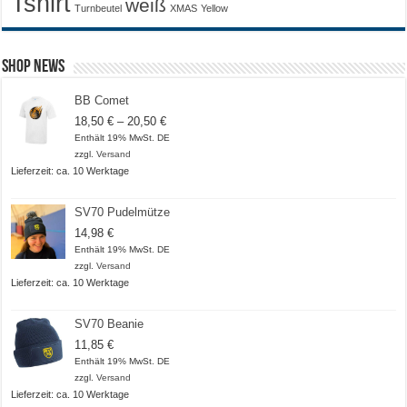
Tshirt
weiß
Turnbeutel
XMAS
Yellow
Shop News
BB Comet
Preisspanne:
18,50
€
–
20,50
€
18,50 €
Enthält 19% MwSt. DE
bis
zzgl.
Versand
20,50 €
Lieferzeit: ca. 10 Werktage
SV70 Pudelmütze
14,98
€
Enthält 19% MwSt. DE
zzgl.
Versand
Lieferzeit: ca. 10 Werktage
SV70 Beanie
11,85
€
Enthält 19% MwSt. DE
zzgl.
Versand
Lieferzeit: ca. 10 Werktage