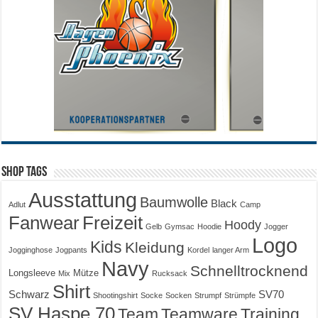
Shop Tags
Ausstattung
Baumwolle
Black
Adlut
Camp
Fanwear
Freizeit
Hoody
Gelb
Gymsac
Hoodie
Jogger
Logo
Kids
Kleidung
Jogginghose
Jogpants
Kordel
langer Arm
Navy
Schnelltrocknend
Longsleeve
Mütze
Mix
Rucksack
Shirt
Schwarz
SV70
Shootingshirt
Socke
Socken
Strumpf
Strümpfe
SV Haspe 70
Training
Team
Teamware