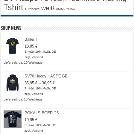
Tshirt
weiß
Turnbeutel
XMAS
Yellow
Shop News
Baller T
18,85
€
Enthält 19% MwSt. DE
zzgl.
Versand
Lieferzeit: ca. 10 Werktage
SV70 Hoody HASPE BB
Preisspanne:
35,95
€
–
36,95
€
35,95 €
Enthält 19% MwSt. DE
bis
zzgl.
Versand
36,95 €
Lieferzeit: ca. 10 Werktage
POKALSIEGER '25
19,95
€
Enthält 19% MwSt. DE
zzgl.
Versand