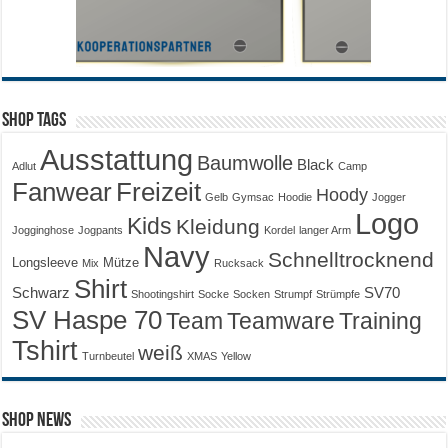
Shop Tags
Ausstattung
Baumwolle
Black
Adlut
Camp
Fanwear
Freizeit
Hoody
Gelb
Gymsac
Hoodie
Jogger
Logo
Kids
Kleidung
Jogginghose
Jogpants
Kordel
langer Arm
Navy
Schnelltrocknend
Longsleeve
Mütze
Mix
Rucksack
Shirt
Schwarz
SV70
Shootingshirt
Socke
Socken
Strumpf
Strümpfe
SV Haspe 70
Training
Team
Teamware
Tshirt
weiß
Turnbeutel
XMAS
Yellow
Shop News