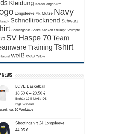
ids
Kleidung
Kordel
langer Arm
ogo
Navy
Longsleeve
Mütze
Mix
Schnelltrocknend
Schwarz
ksack
hirt
Shootingshirt
Socke
Socken
Strumpf
Strümpfe
SV Haspe 70
Team
70
Tshirt
Training
eamware
weiß
nbeutel
XMAS
Yellow
p News
LOVE Basketball
Preisspanne:
18,50
€
–
20,50
€
18,50 €
Enthält 19% MwSt. DE
bis
zzgl.
Versand
20,50 €
ferzeit: ca. 10 Werktage
Shootingshirt 24 Longsleeve
44,95
€