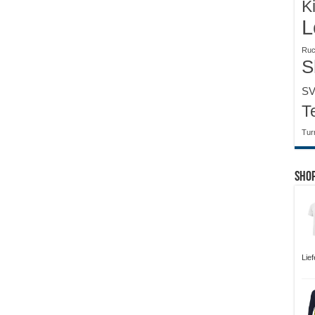
K
L
Ruc
S
SV
T
Tur
Sho
Lie