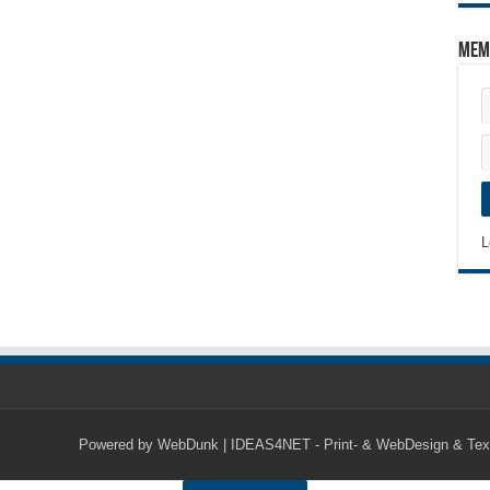
Mem
L
Powered by
WebDunk | IDEAS4NET - Print- & WebDesign & Tex