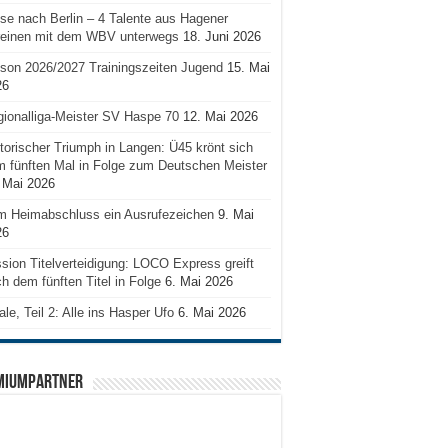
se nach Berlin – 4 Talente aus Hagener
reinen mit dem WBV unterwegs
18. Juni 2026
son 2026/2027 Trainingszeiten Jugend
15. Mai
26
ionalliga-Meister SV Haspe 70
12. Mai 2026
torischer Triumph in Langen: Ü45 krönt sich
 fünften Mal in Folge zum Deutschen Meister
 Mai 2026
m Heimabschluss ein Ausrufezeichen
9. Mai
26
sion Titelverteidigung: LOCO Express greift
h dem fünften Titel in Folge
6. Mai 2026
ale, Teil 2: Alle ins Hasper Ufo
6. Mai 2026
MIUMPARTNER