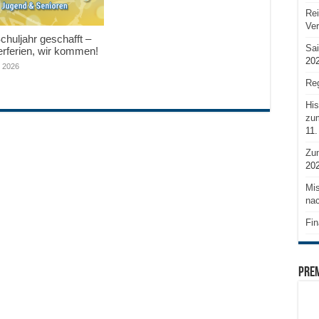
Rei
Ve
huljahr geschafft –
Sai
ferien, wir kommen!
20
i 2026
Reg
His
zum
11.
Zu
20
Mis
nac
Fin
PRE