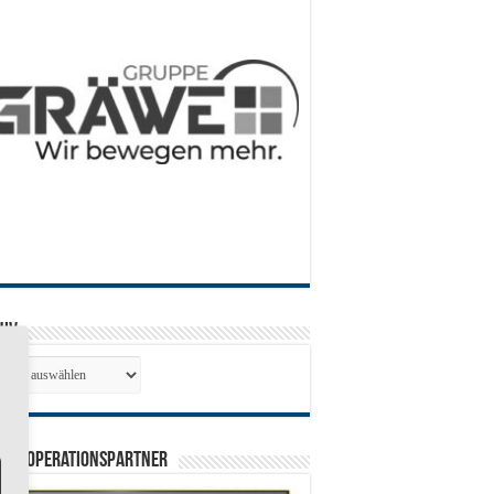
hiv
hiv
0 Kooperationspartner