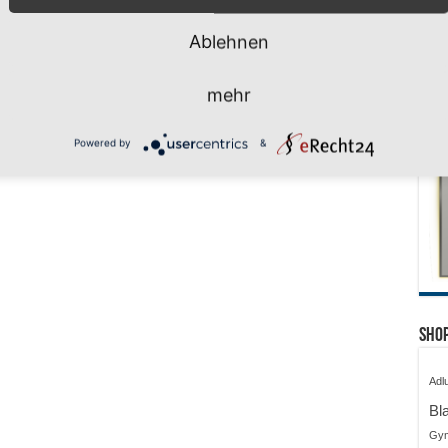
Ablehnen
mehr
Powered by
&
Shop
Adl
Bl
Gy