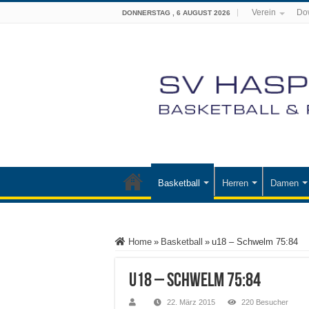
Verein
Do
DONNERSTAG , 6 AUGUST 2026
Basketball
Herren
Damen
Home
»
Basketball
»
u18 – Schwelm 75:84
u18 – Schwelm 75:84
22. März 2015
220 Besucher