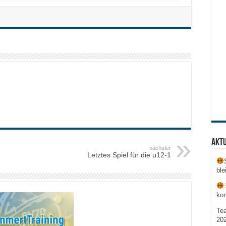
Aktu
nächster
Letztes Spiel für die u12-1
ble
ko
Te
20