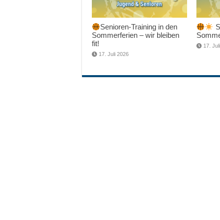
Senioren-Training in den
Sc
Sommerferien – wir bleiben
Sommer
fit!
17. Jul
17. Juli 2026