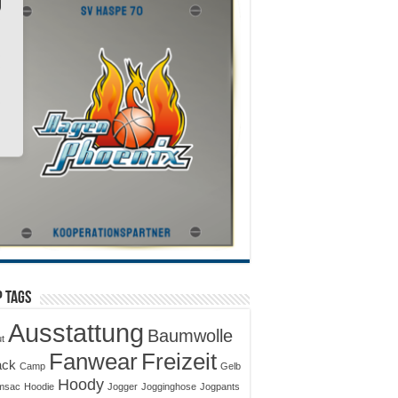
 Tags
Ausstattung
Baumwolle
ut
Fanwear
Freizeit
ack
Camp
Gelb
Hoody
msac
Hoodie
Jogger
Jogginghose
Jogpants