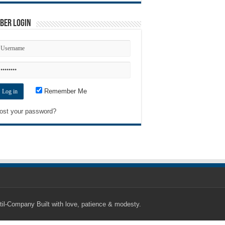
ber Login
Remember Me
ost your password?
til-Company
Built with love, patience & modesty.