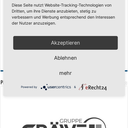
Diese Seite nutzt Website-Tracking-Technologien von
Saison 2026/2027 Trainingszeiten Jugend
15. Mai 2026
Dritten, um ihre Dienste anzubieten, stetig zu
verbessern und Werbung entsprechend den Interessen
Regionalliga-Meister SV Haspe 70
12. Mai 2026
der Nutzer anzuzeigen.
Historischer Triumph in Langen: Ü45 krönt sich zum fünften Mal in Folge
zum Deutschen Meister
11. Mai 2026
Zum Heimabschluss ein Ausrufezeichen
9. Mai 2026
Akzeptieren
Mission Titelverteidigung: LOCO Express greift nach dem fünften Titel in
Folge
6. Mai 2026
Ablehnen
Finale, Teil 2: Alle ins Hasper Ufo
6. Mai 2026
mehr
PREMIUMPARTNER
Powered by
&