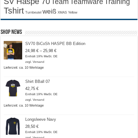
SV Haspe 70
Training
Team
Teamware
Tshirt
weiß
Turnbeutel
XMAS
Yellow
Shop News
SV70 BiCoSh HASPE BB Edition
Preisspanne:
24,98
€
–
25,98
€
24,98 €
Enthält 19% MwSt. DE
bis
zzgl.
Versand
25,98 €
Lieferzeit: ca. 10 Werktage
Shirt BBall 07
42,75
€
Enthält 19% MwSt. DE
zzgl.
Versand
Lieferzeit: ca. 10 Werktage
Longsleeve Navy
28,50
€
Enthält 19% MwSt. DE
zzgl.
Versand