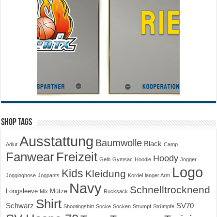
Shop Tags
Ausstattung
Baumwolle
Black
Adlut
Camp
Fanwear
Freizeit
Hoody
Gelb
Gymsac
Hoodie
Jogger
Logo
Kids
Kleidung
Jogginghose
Jogpants
Kordel
langer Arm
Navy
Schnelltrocknend
Longsleeve
Mütze
Mix
Rucksack
Shirt
Schwarz
SV70
Shootingshirt
Socke
Socken
Strumpf
Strümpfe