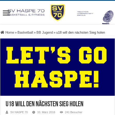
Home
»
Basketball
»
BB Jugend
»
u18 will den nächsten Sieg holen
u18 will den nächsten Sieg holen
SV HASPE 70
10. März 2016
241 Besucher