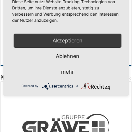
Saison 2026/2027 Trainingszeiten Jugend
15. Mai 2026
Diese Seite nutzt Website-Tracking-Technologien von
Dritten, um ihre Dienste anzubieten, stetig zu
Regionalliga-Meister SV Haspe 70
12. Mai 2026
verbessern und Werbung entsprechend den Interessen
Historischer Triumph in Langen: Ü45 krönt sich zum fünften Mal in Folge
der Nutzer anzuzeigen.
zum Deutschen Meister
11. Mai 2026
Zum Heimabschluss ein Ausrufezeichen
9. Mai 2026
Akzeptieren
Mission Titelverteidigung: LOCO Express greift nach dem fünften Titel in
Folge
6. Mai 2026
Ablehnen
Finale, Teil 2: Alle ins Hasper Ufo
6. Mai 2026
mehr
PREMIUMPARTNER
Powered by
&