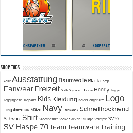
Shop Tags
Ausstattung
Baumwolle
Black
Adlut
Camp
Fanwear
Freizeit
Hoody
Gelb
Gymsac
Hoodie
Jogger
Logo
Kids
Kleidung
Jogginghose
Jogpants
Kordel
langer Arm
Navy
Schnelltrocknend
Longsleeve
Mütze
Mix
Rucksack
Shirt
Schwarz
SV70
Shootingshirt
Socke
Socken
Strumpf
Strümpfe
SV Haspe 70
Training
Team
Teamware