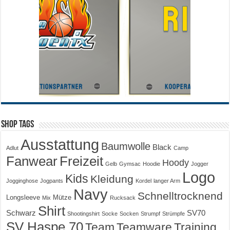
Shop Tags
Ausstattung
Baumwolle
Black
Adlut
Camp
Fanwear
Freizeit
Hoody
Gelb
Gymsac
Hoodie
Jogger
Logo
Kids
Kleidung
Jogginghose
Jogpants
Kordel
langer Arm
Navy
Schnelltrocknend
Longsleeve
Mütze
Mix
Rucksack
Shirt
Schwarz
SV70
Shootingshirt
Socke
Socken
Strumpf
Strümpfe
SV Haspe 70
Training
Team
Teamware