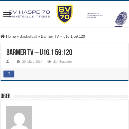
Home
»
Basketball
»
Barmer TV – u16.1 59:120
Barmer TV – u16.1 59:120
30. März 2014
214 Besucher
Über