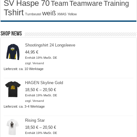
SV Haspe 70
Training
Team
Teamware
Tshirt
weiß
Turnbeutel
XMAS
Yellow
Shop News
Shootingshirt 24 Longsleeve
44,95
€
Enthält 19% MwSt. DE
zzgl.
Versand
Lieferzeit: ca. 10 Werktage
HAGEN Skyline Gold
Preisspanne:
18,50
€
–
20,50
€
18,50 €
Enthält 19% MwSt. DE
bis
zzgl.
Versand
20,50 €
Lieferzeit: ca. 3-4 Werktage
Rising Star
Preisspanne:
18,50
€
–
20,50
€
18,50 €
Enthält 19% MwSt. DE