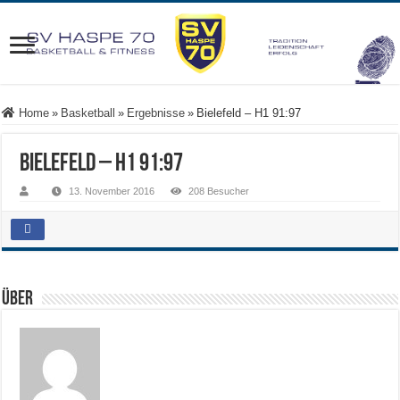
Home
»
Basketball
»
Ergebnisse
»
Bielefeld – H1 91:97
Bielefeld – H1 91:97
13. November 2016
208 Besucher
Über