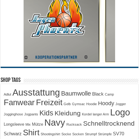
Shop Tags
Ausstattung
Baumwolle
Black
Adlut
Camp
Fanwear
Freizeit
Hoody
Gelb
Gymsac
Hoodie
Jogger
Logo
Kids
Kleidung
Jogginghose
Jogpants
Kordel
langer Arm
Navy
Schnelltrocknend
Longsleeve
Mütze
Mix
Rucksack
Shirt
Schwarz
SV70
Shootingshirt
Socke
Socken
Strumpf
Strümpfe