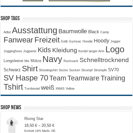
Shop Tags
Ausstattung
Baumwolle
Black
Adlut
Camp
Fanwear
Freizeit
Hoody
Gelb
Gymsac
Hoodie
Jogger
Logo
Kids
Kleidung
Jogginghose
Jogpants
Kordel
langer Arm
Navy
Schnelltrocknend
Longsleeve
Mütze
Mix
Rucksack
Shirt
Schwarz
SV70
Shootingshirt
Socke
Socken
Strumpf
Strümpfe
SV Haspe 70
Training
Team
Teamware
Tshirt
weiß
Turnbeutel
XMAS
Yellow
Shop News
Rising Star
Preisspanne:
18,50
€
–
20,50
€
18,50 €
Enthält 19% MwSt. DE