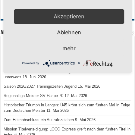
Akzeptieren
Ablehnen
Aktuelle Beiträge
Senioren-Training in den Sommerferien – wir bleiben fit!
17. Juli 2026
mehr
Schuljahr geschafft – Sommerferien, wir kommen!
17. Juli 2026
Team LOCO Germany wird Vize-Europameister 2026
9. Juli 2026
Powered by
&
Reise nach Berlin – 4 Talente aus Hagener Vereinen mit dem WBV
unterwegs
18. Juni 2026
Saison 2026/2027 Trainingszeiten Jugend
15. Mai 2026
Regionalliga-Meister SV Haspe 70
12. Mai 2026
Historischer Triumph in Langen: Ü45 krönt sich zum fünften Mal in Folge
zum Deutschen Meister
11. Mai 2026
Zum Heimabschluss ein Ausrufezeichen
9. Mai 2026
Mission Titelverteidigung: LOCO Express greift nach dem fünften Titel in
Folge
6. Mai 2026