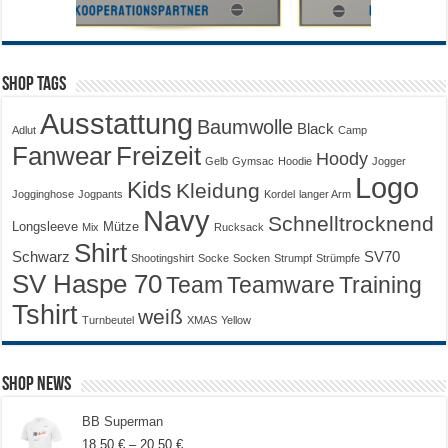
Shop Tags
Ausstattung
Baumwolle
Black
Adlut
Camp
Fanwear
Freizeit
Hoody
Gelb
Gymsac
Hoodie
Jogger
Logo
Kids
Kleidung
Jogginghose
Jogpants
Kordel
langer Arm
Navy
Schnelltrocknend
Longsleeve
Mütze
Mix
Rucksack
Shirt
Schwarz
SV70
Shootingshirt
Socke
Socken
Strumpf
Strümpfe
SV Haspe 70
Training
Team
Teamware
Tshirt
weiß
Turnbeutel
XMAS
Yellow
Shop News
BB Superman
Preisspanne:
18,50
€
–
20,50
€