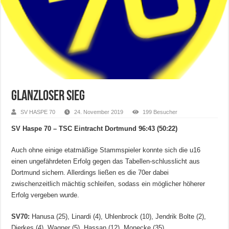
Glanzloser Sieg
SV HASPE 70
24. November 2019
199 Besucher
SV Haspe 70 – TSC Eintracht Dortmund 96:43 (50:22)
Auch ohne einige etatmäßige Stammspieler konnte sich die u16
einen ungefährdeten Erfolg gegen das Tabellen-schlusslicht aus
Dortmund sichern. Allerdings ließen es die 70er dabei
zwischenzeitlich mächtig schleifen, sodass ein möglicher höherer
Erfolg vergeben wurde.
SV70:
Hanusa (25), Linardi (4), Uhlenbrock (10), Jendrik Bolte (2),
Dierkes (4), Wagner (5), Hassan (12), Monecke (35)