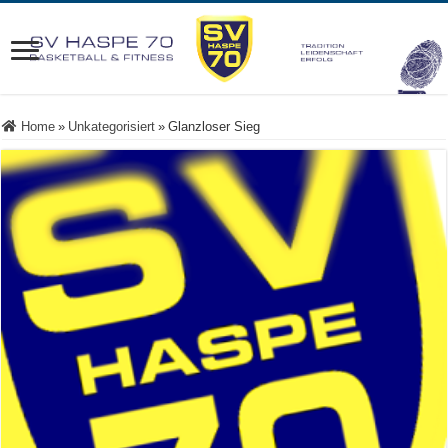
Home
»
Unkategorisiert
»
Glanzloser Sieg