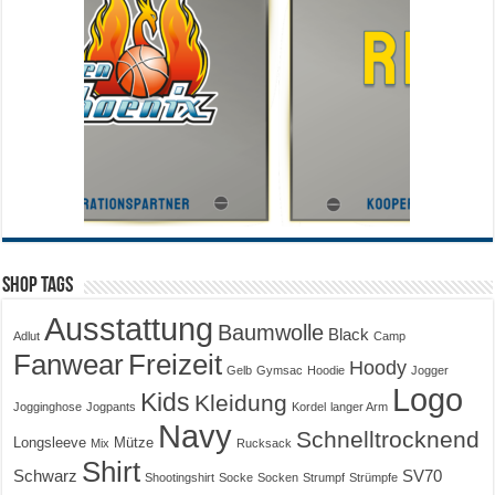
Shop Tags
Ausstattung
Baumwolle
Black
Adlut
Camp
Fanwear
Freizeit
Hoody
Gelb
Gymsac
Hoodie
Jogger
Logo
Kids
Kleidung
Jogginghose
Jogpants
Kordel
langer Arm
Navy
Schnelltrocknend
Longsleeve
Mütze
Mix
Rucksack
Shirt
Schwarz
SV70
Shootingshirt
Socke
Socken
Strumpf
Strümpfe