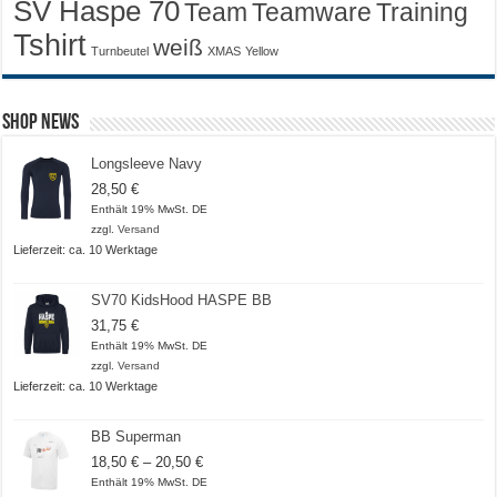
SV Haspe 70
Training
Team
Teamware
Tshirt
weiß
Turnbeutel
XMAS
Yellow
Shop News
Longsleeve Navy
28,50
€
Enthält 19% MwSt. DE
zzgl.
Versand
Lieferzeit: ca. 10 Werktage
SV70 KidsHood HASPE BB
31,75
€
Enthält 19% MwSt. DE
zzgl.
Versand
Lieferzeit: ca. 10 Werktage
BB Superman
Preisspanne:
18,50
€
–
20,50
€
18,50 €
Enthält 19% MwSt. DE