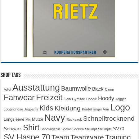
Shop Tags
Ausstattung
Baumwolle
Black
Adlut
Camp
Fanwear
Freizeit
Hoody
Gelb
Gymsac
Hoodie
Jogger
Logo
Kids
Kleidung
Jogginghose
Jogpants
Kordel
langer Arm
Navy
Schnelltrocknend
Longsleeve
Mütze
Mix
Rucksack
Shirt
Schwarz
SV70
Shootingshirt
Socke
Socken
Strumpf
Strümpfe
SV Haspe 70
Training
Team
Teamware