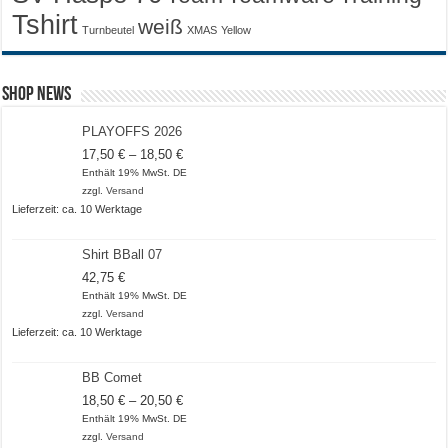
Tshirt
weiß
Turnbeutel
XMAS
Yellow
Shop News
PLAYOFFS 2026
Preisspanne:
17,50
€
–
18,50
€
17,50 €
Enthält 19% MwSt. DE
bis
zzgl.
Versand
18,50 €
Lieferzeit: ca. 10 Werktage
Shirt BBall 07
42,75
€
Enthält 19% MwSt. DE
zzgl.
Versand
Lieferzeit: ca. 10 Werktage
BB Comet
Preisspanne:
18,50
€
–
20,50
€
18,50 €
Enthält 19% MwSt. DE
bis
zzgl.
Versand