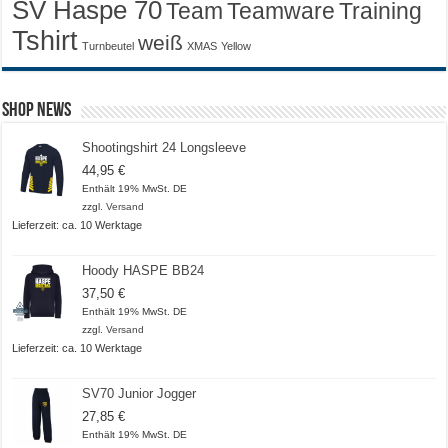
SV Haspe 70
Training
Team
Teamware
Tshirt
weiß
Turnbeutel
XMAS
Yellow
Shop News
Shootingshirt 24 Longsleeve
44,95
€
Enthält 19% MwSt. DE
zzgl.
Versand
Lieferzeit: ca. 10 Werktage
Hoody HASPE BB24
37,50
€
Enthält 19% MwSt. DE
zzgl.
Versand
Lieferzeit: ca. 10 Werktage
SV70 Junior Jogger
27,85
€
Enthält 19% MwSt. DE