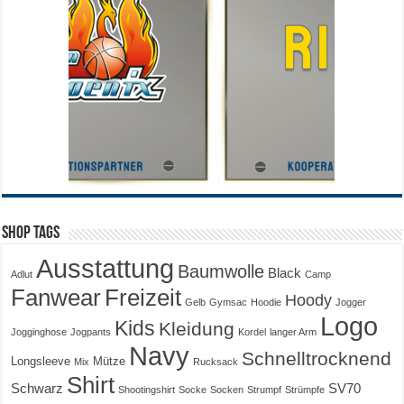
Shop Tags
Ausstattung
Baumwolle
Black
Adlut
Camp
Fanwear
Freizeit
Hoody
Gelb
Gymsac
Hoodie
Jogger
Logo
Kids
Kleidung
Jogginghose
Jogpants
Kordel
langer Arm
Navy
Schnelltrocknend
Longsleeve
Mütze
Mix
Rucksack
Shirt
Schwarz
SV70
Shootingshirt
Socke
Socken
Strumpf
Strümpfe