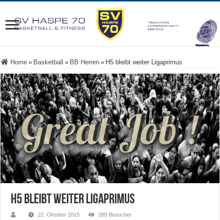
Home
»
Basketball
»
BB Herren
»
H5 bleibt weiter Ligaprimus
H5 bleibt weiter Ligaprimus
22. Oktober 2015
289 Besucher