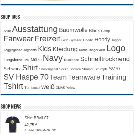
Shop Tags
Ausstattung
Baumwolle
Black
Adlut
Camp
Fanwear
Freizeit
Hoody
Gelb
Gymsac
Hoodie
Jogger
Logo
Kids
Kleidung
Jogginghose
Jogpants
Kordel
langer Arm
Navy
Schnelltrocknend
Longsleeve
Mütze
Mix
Rucksack
Shirt
Schwarz
SV70
Shootingshirt
Socke
Socken
Strumpf
Strümpfe
SV Haspe 70
Training
Team
Teamware
Tshirt
weiß
Turnbeutel
XMAS
Yellow
Shop News
Shirt BBall 07
42,75
€
Enthält 19% MwSt. DE