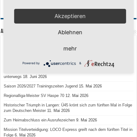
Akzeptieren
Aktuelle Beiträge
Ablehnen
Senioren-Training in den Sommerferien – wir bleiben fit!
17. Juli 2026
mehr
Schuljahr geschafft – Sommerferien, wir kommen!
17. Juli 2026
Team LOCO Germany wird Vize-Europameister 2026
9. Juli 2026
Powered by
&
Reise nach Berlin – 4 Talente aus Hagener Vereinen mit dem WBV
unterwegs
18. Juni 2026
Saison 2026/2027 Trainingszeiten Jugend
15. Mai 2026
Regionalliga-Meister SV Haspe 70
12. Mai 2026
Historischer Triumph in Langen: Ü45 krönt sich zum fünften Mal in Folge
zum Deutschen Meister
11. Mai 2026
Zum Heimabschluss ein Ausrufezeichen
9. Mai 2026
Mission Titelverteidigung: LOCO Express greift nach dem fünften Titel in
Folge
6. Mai 2026