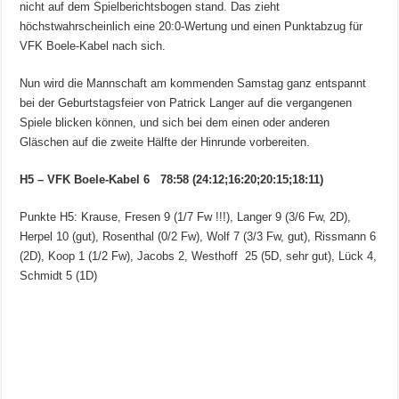
nicht auf dem Spielberichtsbogen stand. Das zieht
höchstwahrscheinlich eine 20:0-Wertung und einen Punktabzug für
VFK Boele-Kabel nach sich.
Nun wird die Mannschaft am kommenden Samstag ganz entspannt
bei der Geburtstagsfeier von Patrick Langer auf die vergangenen
Spiele blicken können, und sich bei dem einen oder anderen
Gläschen auf die zweite Hälfte der Hinrunde vorbereiten.
H5 – VFK Boele-Kabel 6 78:58 (24:12;16:20;20:15;18:11)
Punkte H5: Krause, Fresen 9 (1/7 Fw !!!), Langer 9 (3/6 Fw, 2D),
Herpel 10 (gut), Rosenthal (0/2 Fw), Wolf 7 (3/3 Fw, gut), Rissmann 6
(2D), Koop 1 (1/2 Fw), Jacobs 2, Westhoff 25 (5D, sehr gut), Lück 4,
Schmidt 5 (1D)