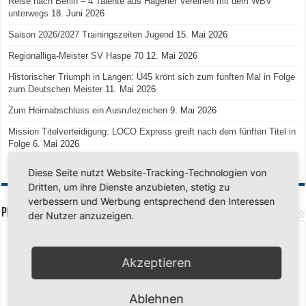
Reise nach Berlin – 4 Talente aus Hagener Vereinen mit dem WBV
unterwegs
18. Juni 2026
Saison 2026/2027 Trainingszeiten Jugend
15. Mai 2026
Regionalliga-Meister SV Haspe 70
12. Mai 2026
Historischer Triumph in Langen: Ü45 krönt sich zum fünften Mal in Folge
zum Deutschen Meister
11. Mai 2026
Zum Heimabschluss ein Ausrufezeichen
9. Mai 2026
Mission Titelverteidigung: LOCO Express greift nach dem fünften Titel in
Folge
6. Mai 2026
Finale, Teil 2: Alle ins Hasper Ufo
6. Mai 2026
Diese Seite nutzt Website-Tracking-Technologien von
Dritten, um ihre Dienste anzubieten, stetig zu
verbessern und Werbung entsprechend den Interessen
PREMIUMPARTNER
der Nutzer anzuzeigen.
Akzeptieren
Ablehnen