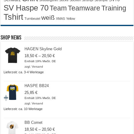
SV Haspe 70
Training
Team
Teamware
Tshirt
weiß
Turnbeutel
XMAS
Yellow
Shop News
HAGEN Skyline Gold
Preisspanne:
18,50
€
–
20,50
€
18,50 €
Enthält 19% MwSt. DE
bis
zzgl.
Versand
20,50 €
Lieferzeit: ca. 3-4 Werktage
HASPE BB24
25,85
€
Enthält 19% MwSt. DE
zzgl.
Versand
Lieferzeit: ca. 10 Werktage
BB Comet
Preisspanne:
18,50
€
–
20,50
€