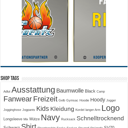
Shop Tags
Ausstattung
Baumwolle
Black
Adlut
Camp
Fanwear
Freizeit
Hoody
Gelb
Gymsac
Hoodie
Jogger
Logo
Kids
Kleidung
Jogginghose
Jogpants
Kordel
langer Arm
Navy
Schnelltrocknend
Longsleeve
Mütze
Mix
Rucksack
Shirt
Schwarz
SV70
Shootingshirt
Socke
Socken
Strumpf
Strümpfe