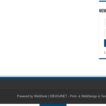
Mem
L
Powered by
WebDunk | IDEAS4NET - Print- & WebDesign & Tex