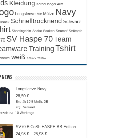
ids
Kleidung
Kordel
langer Arm
ogo
Navy
Longsleeve
Mütze
Mix
Schnelltrocknend
Schwarz
ksack
hirt
Shootingshirt
Socke
Socken
Strumpf
Strümpfe
SV Haspe 70
Team
70
Tshirt
Training
eamware
weiß
nbeutel
XMAS
Yellow
p News
Longsleeve Navy
28,50
€
Enthält 19% MwSt. DE
zzgl.
Versand
ferzeit: ca. 10 Werktage
SV70 BiCoSh HASPE BB Edition
Preisspanne:
24,98
€
–
25,98
€