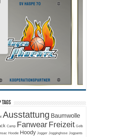
 Tags
Ausstattung
Baumwolle
ut
Fanwear
Freizeit
ack
Camp
Gelb
Hoody
msac
Hoodie
Jogger
Jogginghose
Jogpants