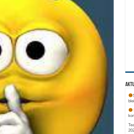
Aktu
ble
ko
Te
20