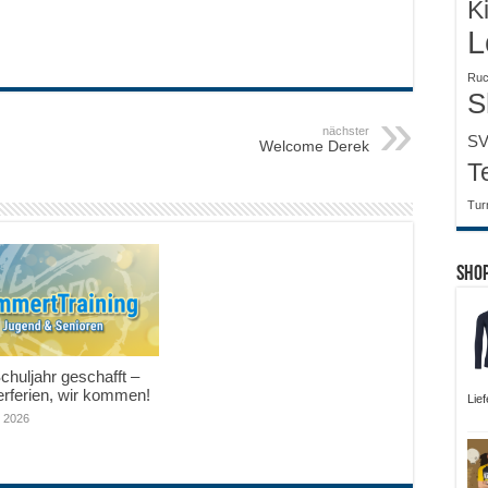
K
L
Ruc
S
nächster
SV
Welcome Derek
T
Tur
Sho
huljahr geschafft –
ferien, wir kommen!
Lie
i 2026