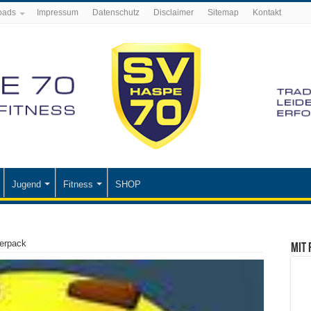
oads
Impressum
Datenschutz
Disclaimer
Sitemap
Kontakt
Jugend
Fitness
SHOP
erpack
Mit 