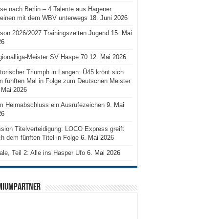
se nach Berlin – 4 Talente aus Hagener
reinen mit dem WBV unterwegs
18. Juni 2026
son 2026/2027 Trainingszeiten Jugend
15. Mai
26
ionalliga-Meister SV Haspe 70
12. Mai 2026
torischer Triumph in Langen: Ü45 krönt sich
 fünften Mal in Folge zum Deutschen Meister
 Mai 2026
m Heimabschluss ein Ausrufezeichen
9. Mai
26
sion Titelverteidigung: LOCO Express greift
h dem fünften Titel in Folge
6. Mai 2026
ale, Teil 2: Alle ins Hasper Ufo
6. Mai 2026
MIUMPARTNER