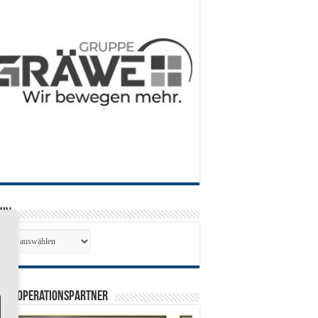
hiv
hiv
0 Kooperationspartner