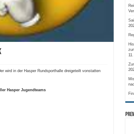
Rei
Ve
Sai
20
Reg
His
zum
k
11.
Zu
20
er wird in der Hasper Rundsporthalle dreigeteilt vonstatten
Mis
nac
aller Hasper Jugendteams
Fin
PRE