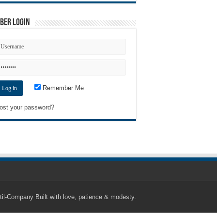
ber Login
Remember Me
ost your password?
til-Company
Built with love, patience & modesty.