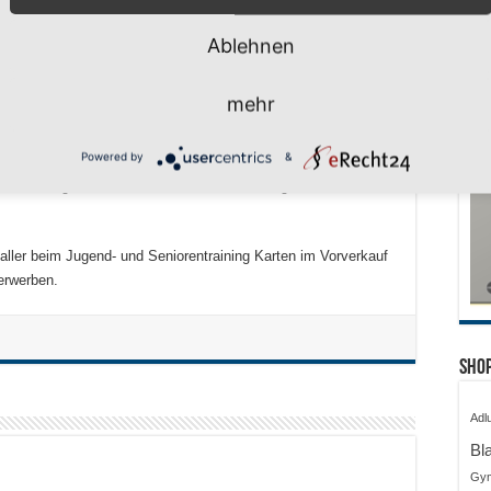
n zu Gast in Haspe
Ablehnen
nbau Baskets Essen (ProA)
mehr
desligist in der Hasper Rundsporthalle seinen neuen Kader in
roA-Ligisten ETB Wohnbau Baskets Essen vorstellt.
Powered by
&
 Kinder/Jugendliche 2 € – Kartenvorbestellungen unter
ler beim Jugend- und Seniorentraining Karten im Vorverkauf
erwerben.
Shop
Adl
Bl
Gy