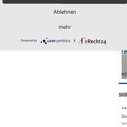
Ablehnen
mehr
Powered by
&
Shop
Adl
Bl
Gy