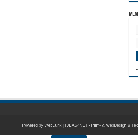
Mem
L
Powered by
WebDunk | IDEAS4NET - Print- & WebDesign & Tex