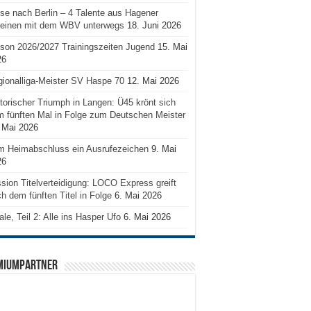
se nach Berlin – 4 Talente aus Hagener
reinen mit dem WBV unterwegs
18. Juni 2026
son 2026/2027 Trainingszeiten Jugend
15. Mai
26
ionalliga-Meister SV Haspe 70
12. Mai 2026
torischer Triumph in Langen: Ü45 krönt sich
 fünften Mal in Folge zum Deutschen Meister
 Mai 2026
m Heimabschluss ein Ausrufezeichen
9. Mai
26
sion Titelverteidigung: LOCO Express greift
h dem fünften Titel in Folge
6. Mai 2026
ale, Teil 2: Alle ins Hasper Ufo
6. Mai 2026
MIUMPARTNER