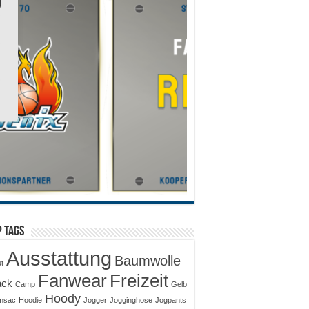
 Tags
Ausstattung
Baumwolle
ut
Fanwear
Freizeit
ack
Camp
Gelb
Hoody
msac
Hoodie
Jogger
Jogginghose
Jogpants