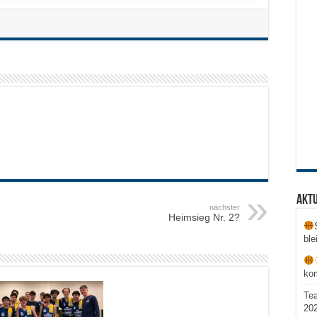
Aktu
nächster
Heimsieg Nr. 2?
ble
ko
Te
20