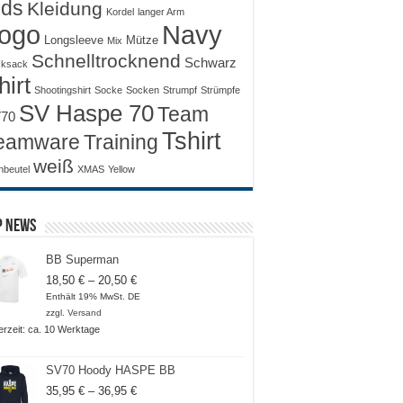
ids
Kleidung
Kordel
langer Arm
ogo
Navy
Longsleeve
Mütze
Mix
Schnelltrocknend
Schwarz
ksack
hirt
Shootingshirt
Socke
Socken
Strumpf
Strümpfe
SV Haspe 70
Team
70
Tshirt
Training
eamware
weiß
nbeutel
XMAS
Yellow
p News
BB Superman
Preisspanne:
18,50
€
–
20,50
€
18,50 €
Enthält 19% MwSt. DE
bis
zzgl.
Versand
20,50 €
ferzeit: ca. 10 Werktage
SV70 Hoody HASPE BB
Preisspanne:
35,95
€
–
36,95
€