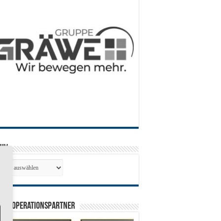
hiv
hiv
0 Kooperationspartner