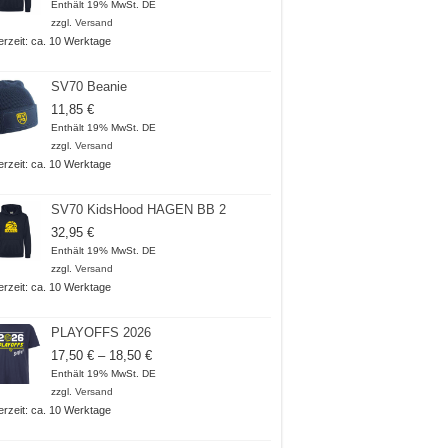
35,95 €
Enthält 19% MwSt. DE
bis
zzgl.
Versand
36,95 €
ferzeit: ca. 10 Werktage
SV70 Beanie
11,85
€
Enthält 19% MwSt. DE
zzgl.
Versand
ferzeit: ca. 10 Werktage
SV70 KidsHood HAGEN BB 2
32,95
€
Enthält 19% MwSt. DE
zzgl.
Versand
ferzeit: ca. 10 Werktage
PLAYOFFS 2026
Preisspanne:
17,50
€
–
18,50
€
17,50 €
Enthält 19% MwSt. DE
bis
zzgl.
Versand
18,50 €
ferzeit: ca. 10 Werktage