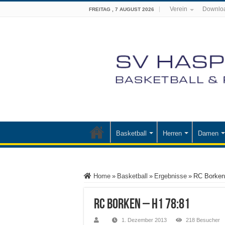
Verein
Downlo
FREITAG , 7 AUGUST 2026
Basketball
Herren
Damen
Home
»
Basketball
»
Ergebnisse
»
RC Borken
RC Borken – H1 78:81
1. Dezember 2013
218 Besucher