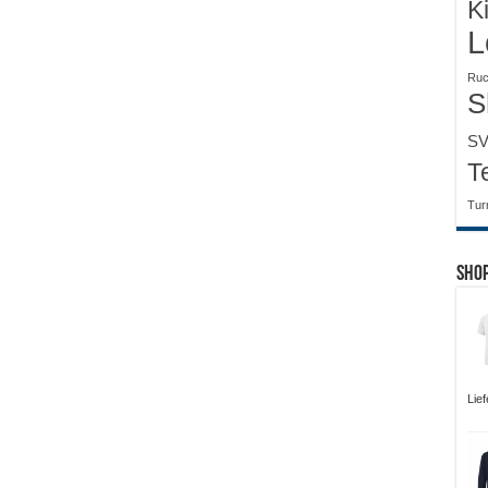
K
L
Ruc
S
SV
T
Tur
Sho
Lie