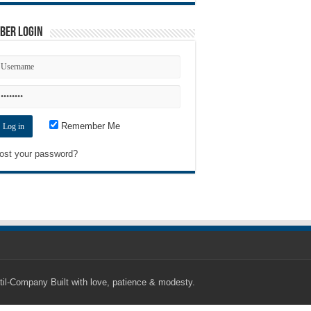
ber Login
Remember Me
ost your password?
til-Company
Built with love, patience & modesty.