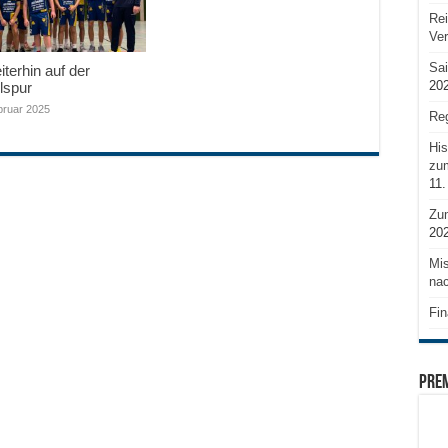
Rei
Ve
Sai
terhin auf der
20
lspur
bruar 2025
Reg
His
zum
11.
Zu
20
Mis
nac
Fin
PRE