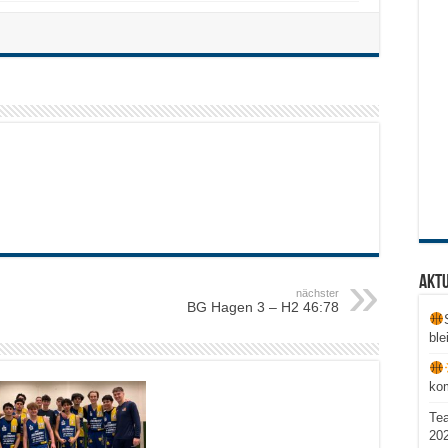
Aktu
nächster
BG Hagen 3 – H2 46:78
ble
ko
Te
20