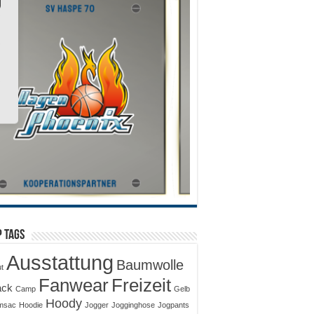
 Tags
Ausstattung
Baumwolle
ut
Fanwear
Freizeit
ack
Camp
Gelb
Hoody
msac
Hoodie
Jogger
Jogginghose
Jogpants