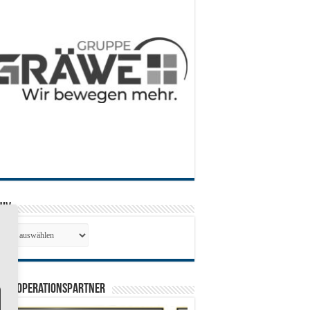
hiv
hiv
0 Kooperationspartner