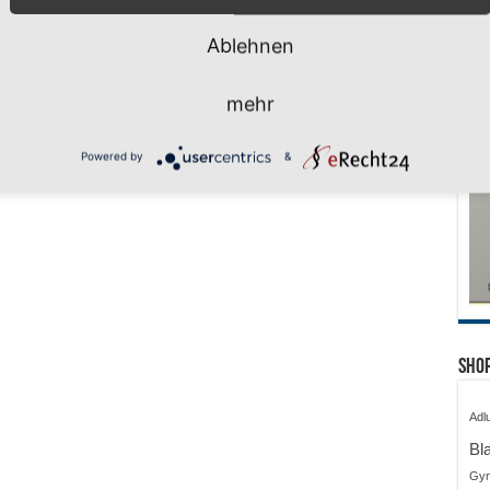
Ablehnen
mehr
Powered by
&
Shop
Adl
Bl
Gy