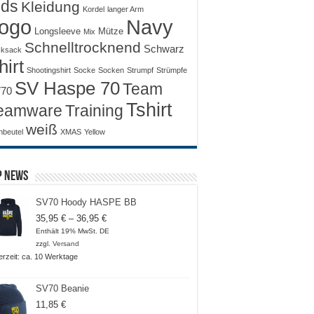
ids
Kleidung
Kordel
langer Arm
ogo
Navy
Longsleeve
Mütze
Mix
Schnelltrocknend
Schwarz
ksack
hirt
Shootingshirt
Socke
Socken
Strumpf
Strümpfe
SV Haspe 70
Team
70
Tshirt
Training
eamware
weiß
nbeutel
XMAS
Yellow
p News
SV70 Hoody HASPE BB
Preisspanne:
35,95
€
–
36,95
€
35,95 €
Enthält 19% MwSt. DE
bis
zzgl.
Versand
36,95 €
ferzeit: ca. 10 Werktage
SV70 Beanie
11,85
€