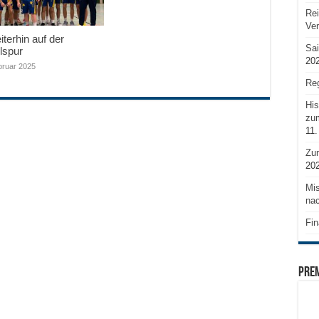
Rei
Ve
terhin auf der
Sai
lspur
20
bruar 2025
Reg
His
zum
11.
Zu
20
Mis
nac
Fin
PRE