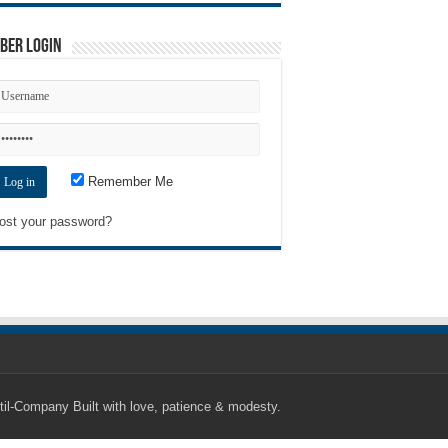
ber Login
Remember Me
ost your password?
til-Company
Built with love, patience & modesty.