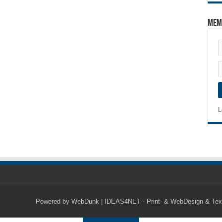
Mem
L
Powered by
WebDunk | IDEAS4NET - Print- & WebDesign & Tex