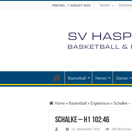
Verein
Downlo
FREITAG , 7 AUGUST 2026
Basketball
Herren
Damen
Home
»
Basketball
»
Ergebnisse
»
Schalke –
Schalke – H1 102:46
12. September 2015
188 Besucher