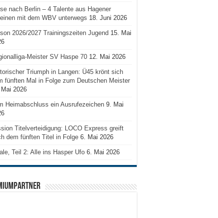
se nach Berlin – 4 Talente aus Hagener
reinen mit dem WBV unterwegs
18. Juni 2026
son 2026/2027 Trainingszeiten Jugend
15. Mai
26
ionalliga-Meister SV Haspe 70
12. Mai 2026
torischer Triumph in Langen: Ü45 krönt sich
 fünften Mal in Folge zum Deutschen Meister
 Mai 2026
m Heimabschluss ein Ausrufezeichen
9. Mai
26
sion Titelverteidigung: LOCO Express greift
h dem fünften Titel in Folge
6. Mai 2026
ale, Teil 2: Alle ins Hasper Ufo
6. Mai 2026
MIUMPARTNER