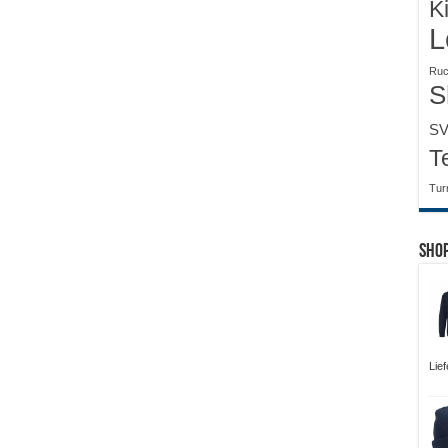
K
L
Ruc
S
SV
T
Tur
Sho
Lie