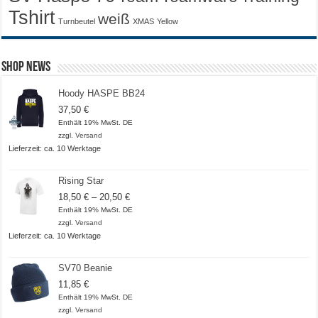
Tshirt
weiß
Turnbeutel
XMAS
Yellow
Shop News
Hoody HASPE BB24
37,50
€
Enthält 19% MwSt. DE
zzgl.
Versand
Lieferzeit: ca. 10 Werktage
Rising Star
Preisspanne:
18,50
€
–
20,50
€
18,50 €
Enthält 19% MwSt. DE
bis
zzgl.
Versand
20,50 €
Lieferzeit: ca. 10 Werktage
SV70 Beanie
11,85
€
Enthält 19% MwSt. DE
zzgl.
Versand