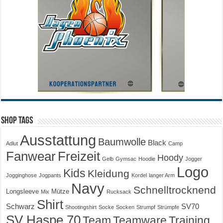
Shop Tags
Ausstattung
Baumwolle
Black
Adlut
Camp
Fanwear
Freizeit
Hoody
Gelb
Gymsac
Hoodie
Jogger
Logo
Kids
Kleidung
Jogginghose
Jogpants
Kordel
langer Arm
Navy
Schnelltrocknend
Longsleeve
Mütze
Mix
Rucksack
Shirt
Schwarz
SV70
Shootingshirt
Socke
Socken
Strumpf
Strümpfe
SV Haspe 70
Training
Team
Teamware