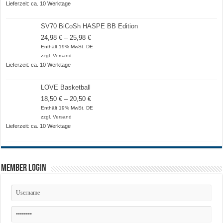
Lieferzeit: ca. 10 Werktage
SV70 BiCoSh HASPE BB Edition
Preisspanne:
24,98
€
–
25,98
€
24,98 €
Enthält 19% MwSt. DE
bis
zzgl.
Versand
25,98 €
Lieferzeit: ca. 10 Werktage
LOVE Basketball
Preisspanne:
18,50
€
–
20,50
€
18,50 €
Enthält 19% MwSt. DE
bis
zzgl.
Versand
20,50 €
Lieferzeit: ca. 10 Werktage
Member Login