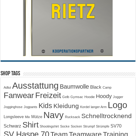
Shop Tags
Ausstattung
Baumwolle
Black
Adlut
Camp
Fanwear
Freizeit
Hoody
Gelb
Gymsac
Hoodie
Jogger
Logo
Kids
Kleidung
Jogginghose
Jogpants
Kordel
langer Arm
Navy
Schnelltrocknend
Longsleeve
Mütze
Mix
Rucksack
Shirt
Schwarz
SV70
Shootingshirt
Socke
Socken
Strumpf
Strümpfe
SV Haspe 70
Training
Team
Teamware