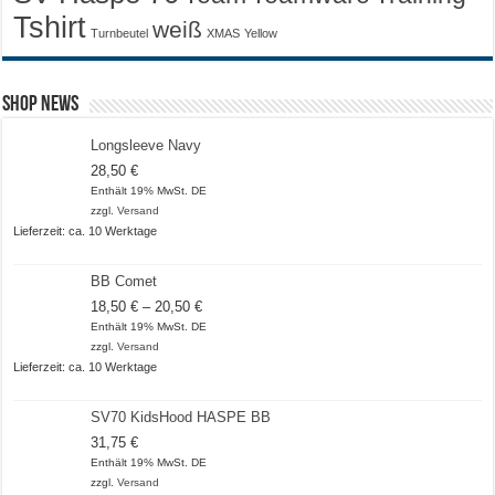
Tshirt
weiß
Turnbeutel
XMAS
Yellow
Shop News
Longsleeve Navy
28,50
€
Enthält 19% MwSt. DE
zzgl.
Versand
Lieferzeit: ca. 10 Werktage
BB Comet
Preisspanne:
18,50
€
–
20,50
€
18,50 €
Enthält 19% MwSt. DE
bis
zzgl.
Versand
20,50 €
Lieferzeit: ca. 10 Werktage
SV70 KidsHood HASPE BB
31,75
€
Enthält 19% MwSt. DE
zzgl.
Versand