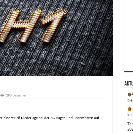
Aktu
260 Besucher
ble
ko
er eine 91:78 Niederlage bei der BG Hagen und überwintern auf
Te
20