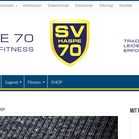
wnloads
Impressum
Datenschutz
Disclaimer
Sitemap
Kontakt
Jugend
Fitness
SHOP
age
Mit 