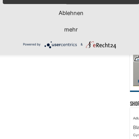
ferien, wir kommen!
i 2026
Ablehnen
mehr
Powered by
&
Shop
Adl
Bl
Gy