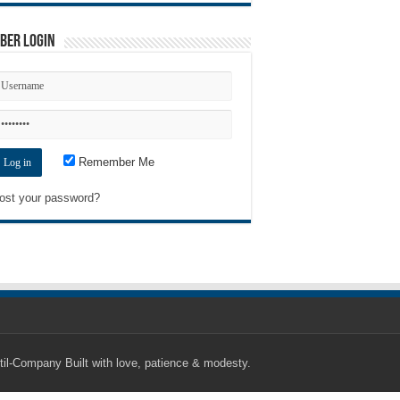
ber Login
Remember Me
ost your password?
til-Company
Built with love, patience & modesty.