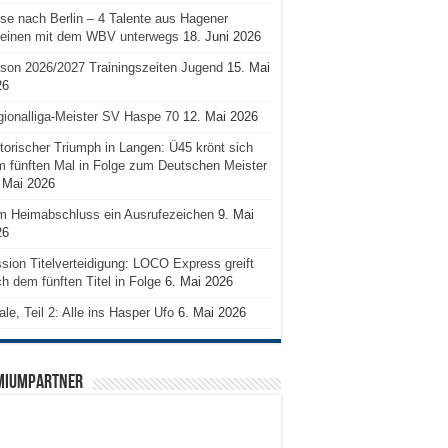
se nach Berlin – 4 Talente aus Hagener
reinen mit dem WBV unterwegs
18. Juni 2026
son 2026/2027 Trainingszeiten Jugend
15. Mai
26
ionalliga-Meister SV Haspe 70
12. Mai 2026
torischer Triumph in Langen: Ü45 krönt sich
 fünften Mal in Folge zum Deutschen Meister
 Mai 2026
m Heimabschluss ein Ausrufezeichen
9. Mai
26
sion Titelverteidigung: LOCO Express greift
h dem fünften Titel in Folge
6. Mai 2026
ale, Teil 2: Alle ins Hasper Ufo
6. Mai 2026
MIUMPARTNER