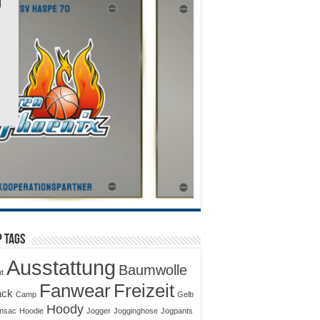
 Tags
Ausstattung
Baumwolle
ut
Fanwear
Freizeit
ack
Camp
Gelb
Hoody
msac
Hoodie
Jogger
Jogginghose
Jogpants