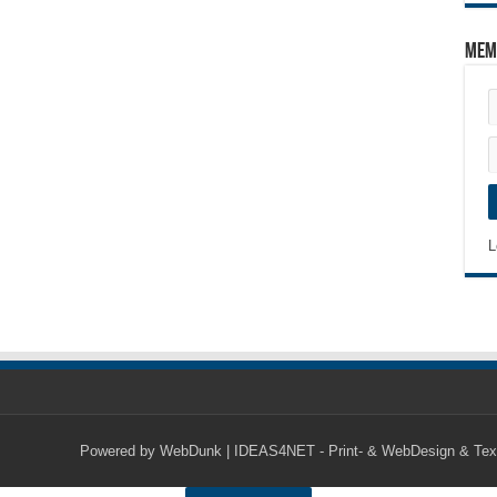
Mem
L
Powered by
WebDunk | IDEAS4NET - Print- & WebDesign & Tex