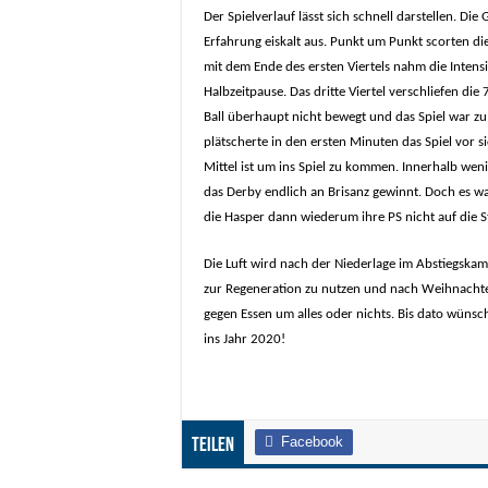
Der Spielverlauf lässt sich schnell darstellen. D
Erfahrung eiskalt aus. Punkt um Punkt scorten di
mit dem Ende des ersten Viertels nahm die Intens
Halbzeitpause. Das dritte Viertel verschliefen die
Ball überhaupt nicht bewegt und das Spiel war zu s
plätscherte in den ersten Minuten das Spiel vor s
Mittel ist um ins Spiel zu kommen. Innerhalb wen
das Derby endlich an Brisanz gewinnt. Doch es wa
die Hasper dann wiederum ihre PS nicht auf die 
Die Luft wird nach der Niederlage im Abstiegskam
zur Regeneration zu nutzen und nach Weihnachten 
gegen Essen um alles oder nichts. Bis dato wünsc
ins Jahr 2020!
Facebook
Teilen