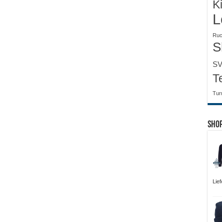
K
L
Ruc
S
SV
T
Tur
Sho
Lie