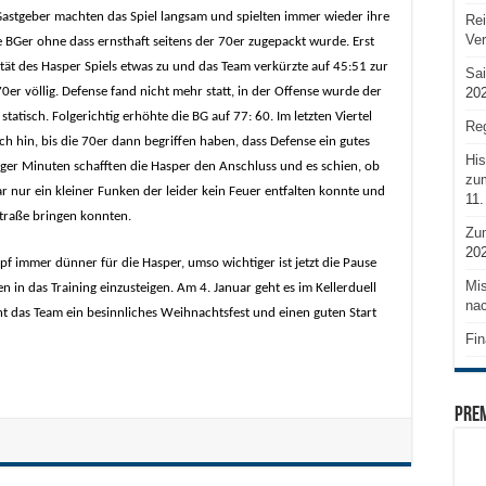
ie Gastgeber machten das Spiel langsam und spielten immer wieder ihre
Rei
Ve
e BGer ohne dass ernsthaft seitens der 70er zugepackt wurde. Erst
ität des Hasper Spiels etwas zu und das Team verkürzte auf 45:51 zur
Sai
20
 70er völlig. Defense fand nicht mehr statt, in der Offense wurde der
tatisch. Folgerichtig erhöhte die BG auf 77: 60. Im letzten Viertel
Reg
ich hin, bis die 70er dann begriffen haben, dass Defense ein gutes
His
iger Minuten schafften die Hasper den Anschluss und es schien, ob
zum
r nur ein kleiner Funken der leider kein Feuer entfalten konnte und
11.
Straße bringen konnten.
Zu
20
pf immer dünner für die Hasper, umso wichtiger ist jetzt die Pause
Mis
in das Training einzusteigen. Am 4. Januar geht es im Kellerduell
nac
ht das Team ein besinnliches Weihnachtsfest und einen guten Start
Fin
PRE