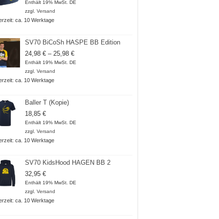
Enthält 19% MwSt. DE
zzgl.
Versand
ferzeit: ca. 10 Werktage
SV70 BiCoSh HASPE BB Edition
Preisspanne:
24,98
€
–
25,98
€
24,98 €
Enthält 19% MwSt. DE
bis
zzgl.
Versand
25,98 €
ferzeit: ca. 10 Werktage
Baller T (Kopie)
18,85
€
Enthält 19% MwSt. DE
zzgl.
Versand
ferzeit: ca. 10 Werktage
SV70 KidsHood HAGEN BB 2
32,95
€
Enthält 19% MwSt. DE
zzgl.
Versand
ferzeit: ca. 10 Werktage