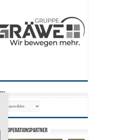
hiv
hiv
0 Kooperationspartner