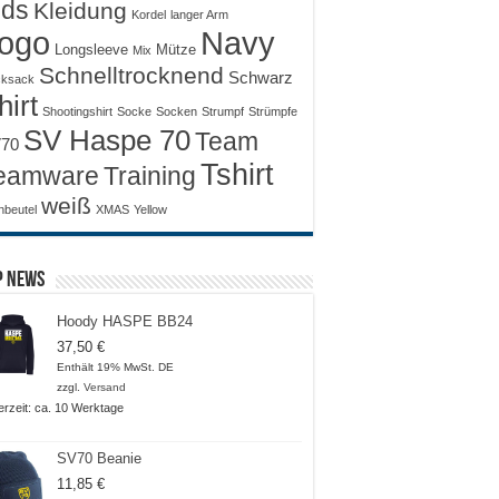
ids
Kleidung
Kordel
langer Arm
ogo
Navy
Longsleeve
Mütze
Mix
Schnelltrocknend
Schwarz
ksack
hirt
Shootingshirt
Socke
Socken
Strumpf
Strümpfe
SV Haspe 70
Team
70
Tshirt
Training
eamware
weiß
nbeutel
XMAS
Yellow
p News
Hoody HASPE BB24
37,50
€
Enthält 19% MwSt. DE
zzgl.
Versand
ferzeit: ca. 10 Werktage
SV70 Beanie
11,85
€