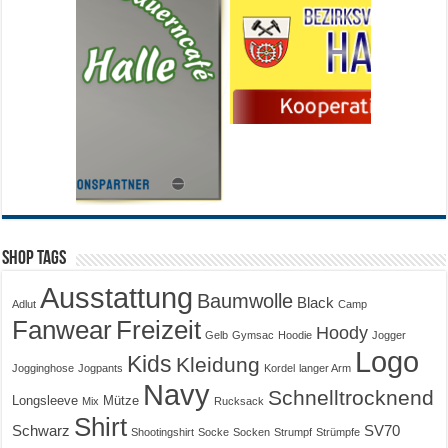
Shop Tags
Ausstattung
Baumwolle
Black
Adlut
Camp
Fanwear
Freizeit
Hoody
Gelb
Gymsac
Hoodie
Jogger
Logo
Kids
Kleidung
Jogginghose
Jogpants
Kordel
langer Arm
Navy
Schnelltrocknend
Longsleeve
Mütze
Mix
Rucksack
Shirt
Schwarz
SV70
Shootingshirt
Socke
Socken
Strumpf
Strümpfe