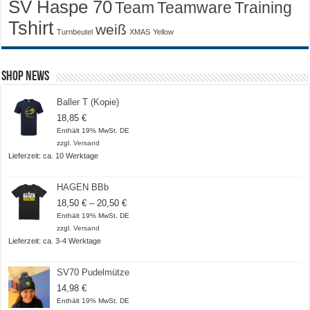
SV Haspe 70
Training
Team
Teamware
Tshirt
weiß
Turnbeutel
XMAS
Yellow
Shop News
Baller T (Kopie)
18,85
€
Enthält 19% MwSt. DE
zzgl.
Versand
Lieferzeit: ca. 10 Werktage
HAGEN BBb
Preisspanne:
18,50
€
–
20,50
€
18,50 €
Enthält 19% MwSt. DE
bis
zzgl.
Versand
20,50 €
Lieferzeit: ca. 3-4 Werktage
SV70 Pudelmütze
14,98
€
Enthält 19% MwSt. DE