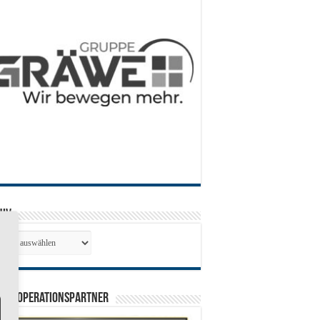
hiv
hiv
0 Kooperationspartner