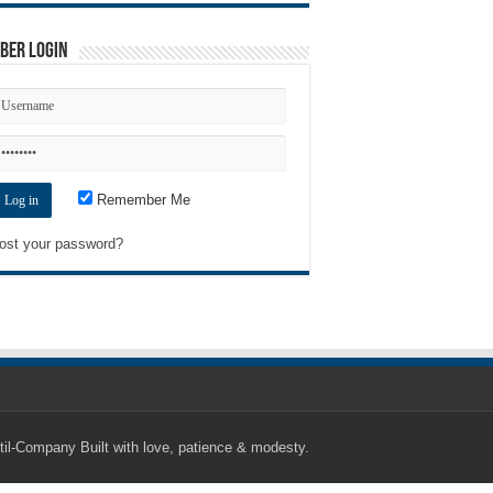
ber Login
Remember Me
ost your password?
til-Company
Built with love, patience & modesty.