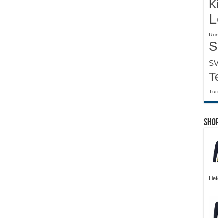
K
L
Ruc
S
SV
T
Tur
Sho
Lie