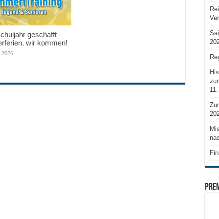
Rei
Ve
Sai
huljahr geschafft –
20
ferien, wir kommen!
i 2026
Reg
His
zum
11.
Zu
20
Mis
nac
Fin
PRE