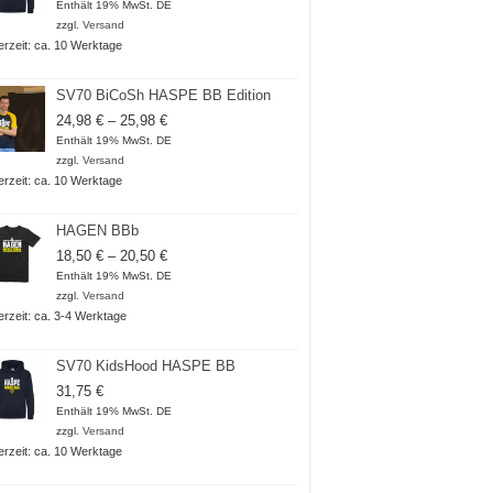
Enthält 19% MwSt. DE
zzgl.
Versand
ferzeit: ca. 10 Werktage
SV70 BiCoSh HASPE BB Edition
Preisspanne:
24,98
€
–
25,98
€
24,98 €
Enthält 19% MwSt. DE
bis
zzgl.
Versand
25,98 €
ferzeit: ca. 10 Werktage
HAGEN BBb
Preisspanne:
18,50
€
–
20,50
€
18,50 €
Enthält 19% MwSt. DE
bis
zzgl.
Versand
20,50 €
ferzeit: ca. 3-4 Werktage
SV70 KidsHood HASPE BB
31,75
€
Enthält 19% MwSt. DE
zzgl.
Versand
ferzeit: ca. 10 Werktage