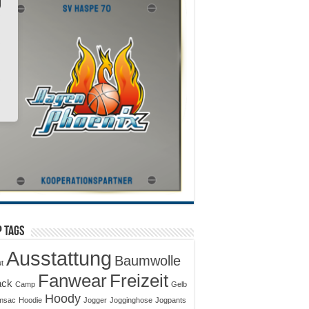
 Tags
Ausstattung
Baumwolle
ut
Fanwear
Freizeit
ack
Camp
Gelb
Hoody
msac
Hoodie
Jogger
Jogginghose
Jogpants