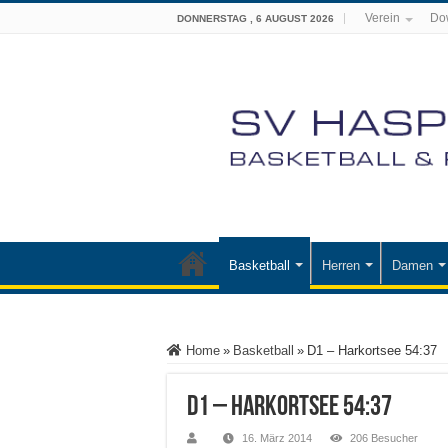
Verein
Do
DONNERSTAG , 6 AUGUST 2026
Basketball
Herren
Damen
Home
»
Basketball
»
D1 – Harkortsee 54:37
D1 – Harkortsee 54:37
16. März 2014
206 Besucher