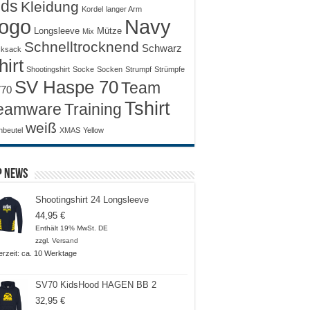
ids
Kleidung
Kordel
langer Arm
ogo
Navy
Longsleeve
Mütze
Mix
Schnelltrocknend
Schwarz
ksack
hirt
Shootingshirt
Socke
Socken
Strumpf
Strümpfe
SV Haspe 70
Team
70
Tshirt
Training
eamware
weiß
nbeutel
XMAS
Yellow
p News
Shootingshirt 24 Longsleeve
44,95
€
Enthält 19% MwSt. DE
zzgl.
Versand
ferzeit: ca. 10 Werktage
SV70 KidsHood HAGEN BB 2
32,95
€