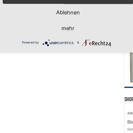
Ablehnen
mehr
Powered by
&
Shop
Adl
Bl
Gy