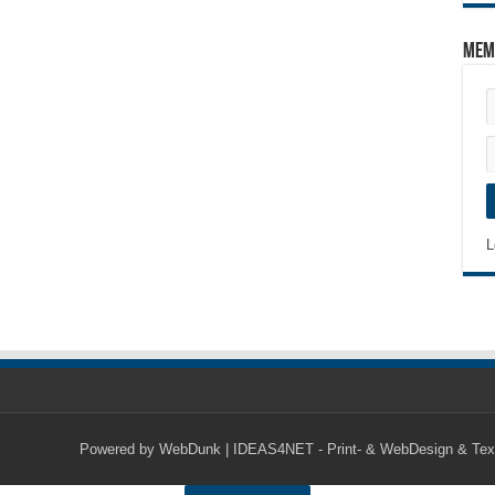
Mem
L
Powered by
WebDunk | IDEAS4NET - Print- & WebDesign & Tex