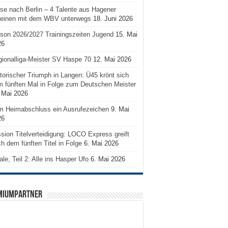
se nach Berlin – 4 Talente aus Hagener
reinen mit dem WBV unterwegs
18. Juni 2026
son 2026/2027 Trainingszeiten Jugend
15. Mai
26
ionalliga-Meister SV Haspe 70
12. Mai 2026
torischer Triumph in Langen: Ü45 krönt sich
 fünften Mal in Folge zum Deutschen Meister
 Mai 2026
m Heimabschluss ein Ausrufezeichen
9. Mai
26
sion Titelverteidigung: LOCO Express greift
h dem fünften Titel in Folge
6. Mai 2026
ale, Teil 2: Alle ins Hasper Ufo
6. Mai 2026
MIUMPARTNER