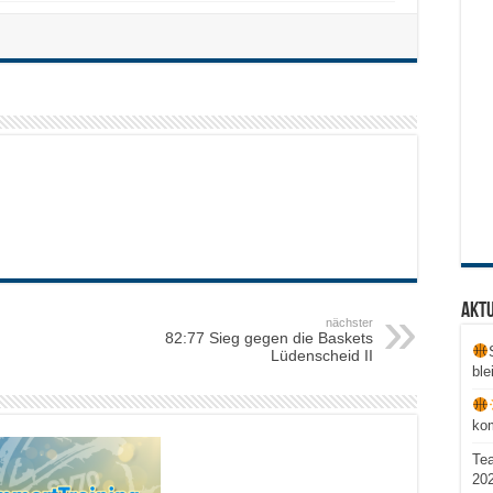
Aktu
nächster
82:77 Sieg gegen die Baskets
Lüdenscheid II
ble
ko
Te
20