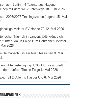
se nach Berlin – 4 Talente aus Hagener
reinen mit dem WBV unterwegs
18. Juni 2026
son 2026/2027 Trainingszeiten Jugend
15. Mai
26
ionalliga-Meister SV Haspe 70
12. Mai 2026
torischer Triumph in Langen: Ü45 krönt sich
 fünften Mal in Folge zum Deutschen Meister
 Mai 2026
m Heimabschluss ein Ausrufezeichen
9. Mai
26
sion Titelverteidigung: LOCO Express greift
h dem fünften Titel in Folge
6. Mai 2026
ale, Teil 2: Alle ins Hasper Ufo
6. Mai 2026
MIUMPARTNER