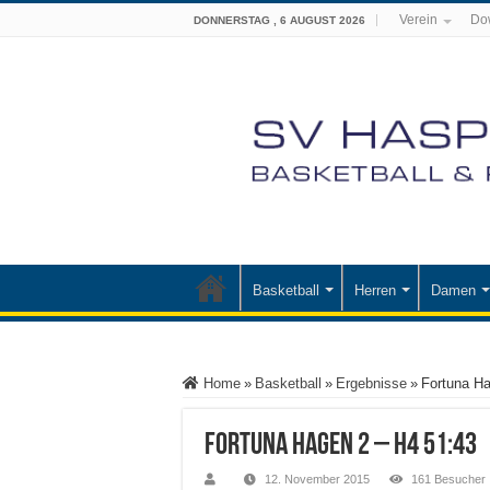
Verein
Do
DONNERSTAG , 6 AUGUST 2026
Basketball
Herren
Damen
Home
»
Basketball
»
Ergebnisse
»
Fortuna Ha
Fortuna Hagen 2 – H4 51:43
12. November 2015
161 Besucher