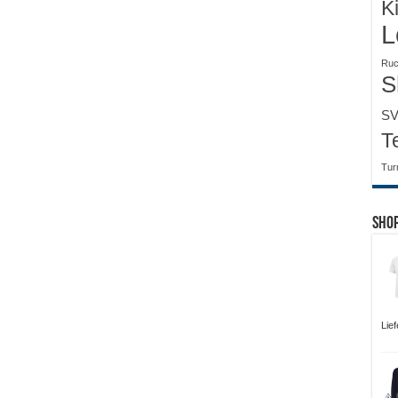
K
L
Ruc
S
SV
T
Tur
Sho
Lie