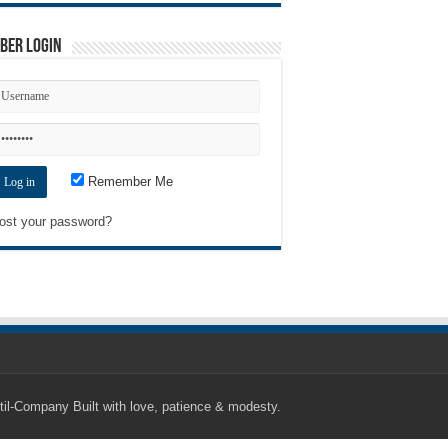
ber Login
Remember Me
ost your password?
til-Company
Built with love, patience & modesty.