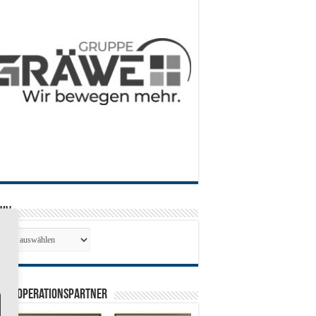
hiv
hiv
0 Kooperationspartner