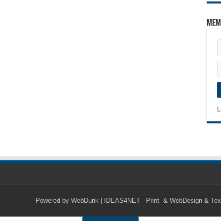
Mem
L
Powered by
WebDunk | IDEAS4NET - Print- & WebDesign & Tex