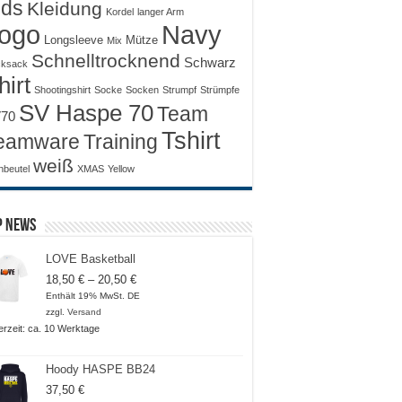
ids
Kleidung
Kordel
langer Arm
ogo
Navy
Longsleeve
Mütze
Mix
Schnelltrocknend
Schwarz
ksack
hirt
Shootingshirt
Socke
Socken
Strumpf
Strümpfe
SV Haspe 70
Team
70
Tshirt
Training
eamware
weiß
nbeutel
XMAS
Yellow
p News
LOVE Basketball
Preisspanne:
18,50
€
–
20,50
€
18,50 €
Enthält 19% MwSt. DE
bis
zzgl.
Versand
20,50 €
ferzeit: ca. 10 Werktage
Hoody HASPE BB24
37,50
€