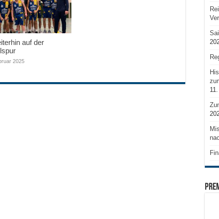
Rei
Ve
Sai
20
terhin auf der
lspur
Reg
bruar 2025
His
zum
11.
Zu
20
Mis
nac
Fin
PRE