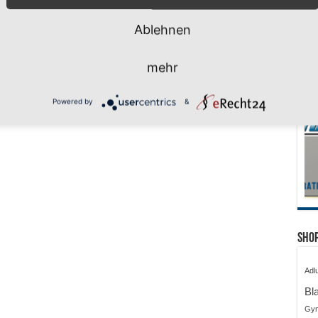
Ablehnen
mehr
Powered by
&
Shop
Adl
Bl
Gy