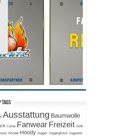
 Tags
Ausstattung
Baumwolle
ut
Fanwear
Freizeit
ack
Camp
Gelb
Hoody
msac
Hoodie
Jogger
Jogginghose
Jogpants