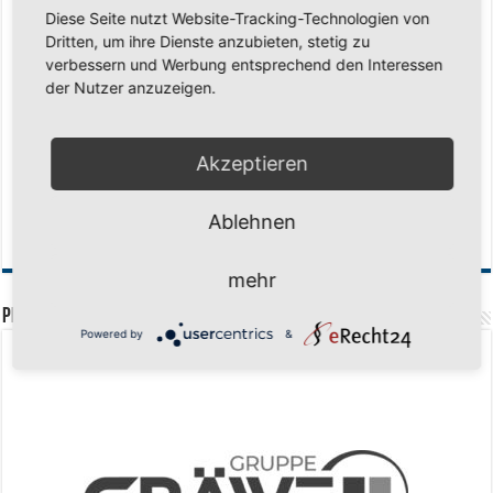
Diese Seite nutzt Website-Tracking-Technologien von
Saison 2026/2027 Trainingszeiten Jugend
15. Mai 2026
Dritten, um ihre Dienste anzubieten, stetig zu
Regionalliga-Meister SV Haspe 70
12. Mai 2026
verbessern und Werbung entsprechend den Interessen
der Nutzer anzuzeigen.
Historischer Triumph in Langen: Ü45 krönt sich zum fünften Mal in Folge
zum Deutschen Meister
11. Mai 2026
Zum Heimabschluss ein Ausrufezeichen
9. Mai 2026
Akzeptieren
Mission Titelverteidigung: LOCO Express greift nach dem fünften Titel in
Folge
6. Mai 2026
Ablehnen
Finale, Teil 2: Alle ins Hasper Ufo
6. Mai 2026
mehr
PREMIUMPARTNER
Powered by
&