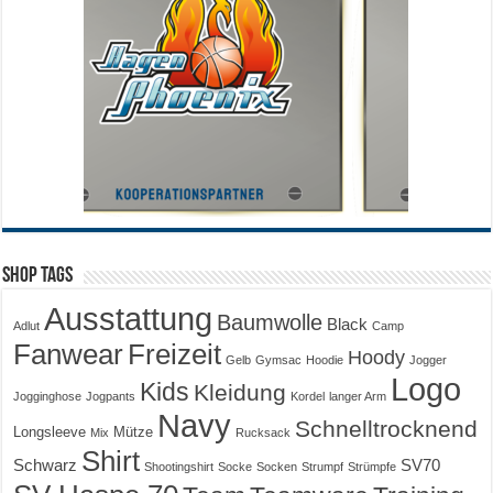
Shop Tags
Ausstattung
Baumwolle
Black
Adlut
Camp
Fanwear
Freizeit
Hoody
Gelb
Gymsac
Hoodie
Jogger
Logo
Kids
Kleidung
Jogginghose
Jogpants
Kordel
langer Arm
Navy
Schnelltrocknend
Longsleeve
Mütze
Mix
Rucksack
Shirt
Schwarz
SV70
Shootingshirt
Socke
Socken
Strumpf
Strümpfe