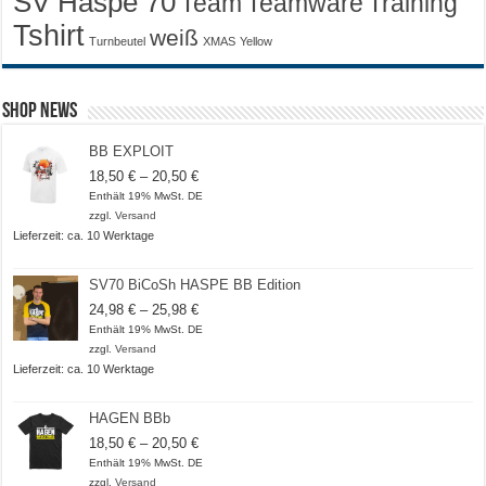
SV Haspe 70
Training
Team
Teamware
Tshirt
weiß
Turnbeutel
XMAS
Yellow
Shop News
BB EXPLOIT
Preisspanne:
18,50
€
–
20,50
€
18,50 €
Enthält 19% MwSt. DE
bis
zzgl.
Versand
20,50 €
Lieferzeit: ca. 10 Werktage
SV70 BiCoSh HASPE BB Edition
Preisspanne:
24,98
€
–
25,98
€
24,98 €
Enthält 19% MwSt. DE
bis
zzgl.
Versand
25,98 €
Lieferzeit: ca. 10 Werktage
HAGEN BBb
Preisspanne:
18,50
€
–
20,50
€
18,50 €
Enthält 19% MwSt. DE
bis
zzgl.
Versand