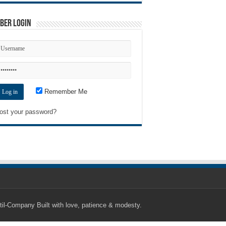
ber Login
Remember Me
ost your password?
til-Company
Built with love, patience & modesty.