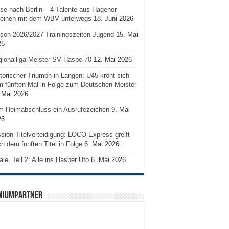
se nach Berlin – 4 Talente aus Hagener
reinen mit dem WBV unterwegs
18. Juni 2026
son 2026/2027 Trainingszeiten Jugend
15. Mai
26
ionalliga-Meister SV Haspe 70
12. Mai 2026
torischer Triumph in Langen: Ü45 krönt sich
 fünften Mal in Folge zum Deutschen Meister
 Mai 2026
m Heimabschluss ein Ausrufezeichen
9. Mai
26
sion Titelverteidigung: LOCO Express greift
h dem fünften Titel in Folge
6. Mai 2026
ale, Teil 2: Alle ins Hasper Ufo
6. Mai 2026
MIUMPARTNER