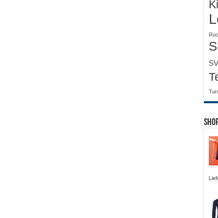
K
L
Ruc
S
SV
T
Tur
Sho
Lie