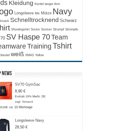
ids
Kleidung
Kordel
langer Arm
ogo
Navy
Longsleeve
Mütze
Mix
Schnelltrocknend
Schwarz
ksack
hirt
Shootingshirt
Socke
Socken
Strumpf
Strümpfe
SV Haspe 70
Team
70
Tshirt
Training
eamware
weiß
nbeutel
XMAS
Yellow
p News
SV70 GymSac
8,90
€
Enthält 19% MwSt. DE
zzgl.
Versand
ferzeit: ca. 10 Werktage
Longsleeve Navy
28,50
€