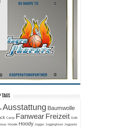
 Tags
Ausstattung
Baumwolle
ut
Fanwear
Freizeit
ack
Camp
Gelb
Hoody
msac
Hoodie
Jogger
Jogginghose
Jogpants