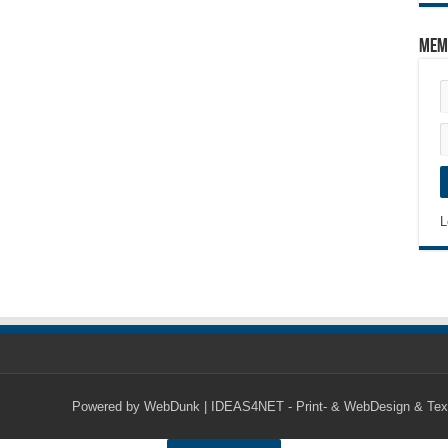
Mem
L
Powered by
WebDunk | IDEAS4NET - Print- & WebDesign & Tex