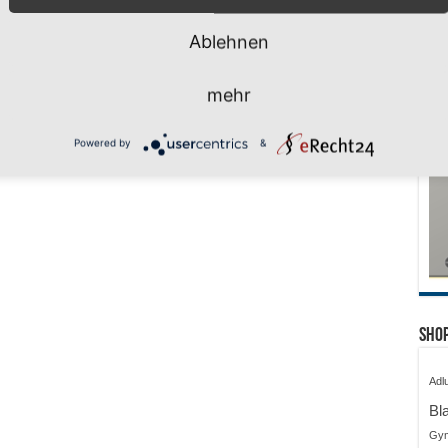
Ablehnen
mehr
Powered by
&
Shop
Adl
Bl
Gy