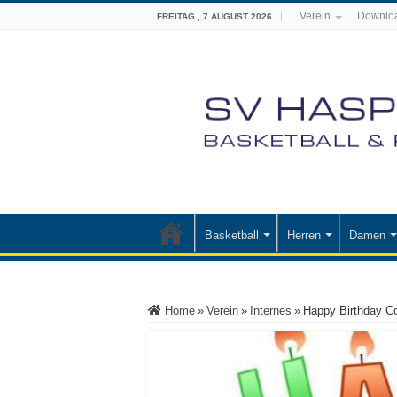
Verein
Downlo
FREITAG , 7 AUGUST 2026
Basketball
Herren
Damen
Home
»
Verein
»
Internes
»
Happy Birthday C