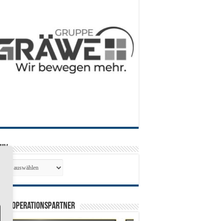
hiv
hiv
0 Kooperationspartner