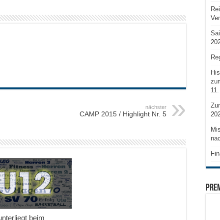
Rei
Ve
Sai
20
Reg
His
zum
11.
Zu
nächster
CAMP 2015 / Highlight Nr. 5
20
Mis
nac
Fin
PRE
nterliegt beim