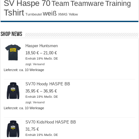
SV Haspe 70
Training
Team
Teamware
Tshirt
weiß
Turnbeutel
XMAS
Yellow
Shop News
Hasper Huntsmen
Preisspanne:
18,50
€
–
21,00
€
18,50 €
Enthält 19% MwSt. DE
bis
zzgl.
Versand
21,00 €
Lieferzeit: ca. 10 Werktage
SV70 Hoody HASPE BB
Preisspanne:
35,95
€
–
36,95
€
35,95 €
Enthält 19% MwSt. DE
bis
zzgl.
Versand
36,95 €
Lieferzeit: ca. 10 Werktage
SV70 KidsHood HASPE BB
31,75
€
Enthält 19% MwSt. DE