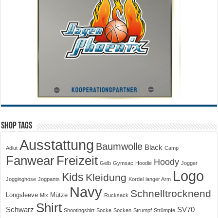
Shop Tags
Ausstattung
Baumwolle
Black
Adlut
Camp
Fanwear
Freizeit
Hoody
Gelb
Gymsac
Hoodie
Jogger
Logo
Kids
Kleidung
Jogginghose
Jogpants
Kordel
langer Arm
Navy
Schnelltrocknend
Longsleeve
Mütze
Mix
Rucksack
Shirt
Schwarz
SV70
Shootingshirt
Socke
Socken
Strumpf
Strümpfe