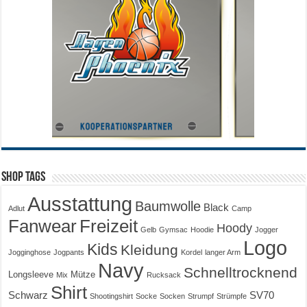
Shop Tags
Ausstattung
Baumwolle
Black
Adlut
Camp
Fanwear
Freizeit
Hoody
Gelb
Gymsac
Hoodie
Jogger
Logo
Kids
Kleidung
Jogginghose
Jogpants
Kordel
langer Arm
Navy
Schnelltrocknend
Longsleeve
Mütze
Mix
Rucksack
Shirt
Schwarz
SV70
Shootingshirt
Socke
Socken
Strumpf
Strümpfe