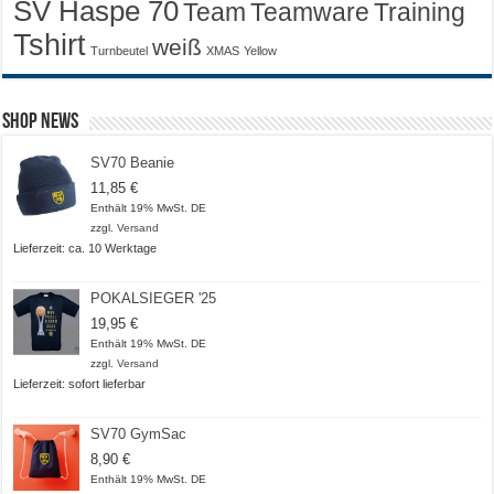
SV Haspe 70
Training
Team
Teamware
Tshirt
weiß
Turnbeutel
XMAS
Yellow
Shop News
SV70 Beanie
11,85
€
Enthält 19% MwSt. DE
zzgl.
Versand
Lieferzeit: ca. 10 Werktage
POKALSIEGER '25
19,95
€
Enthält 19% MwSt. DE
zzgl.
Versand
Lieferzeit: sofort lieferbar
SV70 GymSac
8,90
€
Enthält 19% MwSt. DE